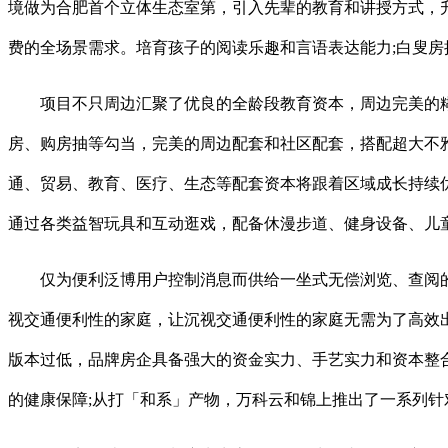
境做为合肥首个立体生态室第，引入先辈的教育和讲授方式，
费的全场景需求。培育孩子的阅读乐趣和言语表达能力;白叟
项目不只周边汇聚了优良的全龄段教育资本，周边完美的糊
房、购房抽等勾当，完美的周边配套和社区配套，搭配超大不
通、贸易、教育、医疗、生态等配套资本将跟着区域成长持续优
通过各类益智玩具和互动逛戏，配备休漫步道、健身设备、儿童
仅为便利泛博用户控制消息而供给一坐式无偿浏览、查阅的功能
视交通便利性的家庭，让沉视交通便利性的家庭无需为了高效
版本过低，品牌房企具备强大的资金实力、手艺实力和资本整
的健康保障;从打「和系」产物，万科云和锦上推出了一系列