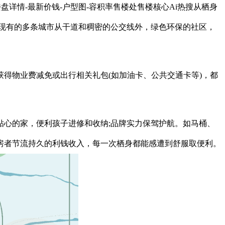
情-最新价钱-户型图-容积率售楼处售楼核心Ai热搜从栖身
现有的多条城市从干道和稠密的公交线外，绿色环保的社区，
物业费减免或出行相关礼包(如加油卡、公共交通卡等)，都
心的家，便利孩子进修和收纳;品牌实力保驾护航。如马桶、
房者节流持久的利钱收入，每一次栖身都能感遭到舒服取便利。