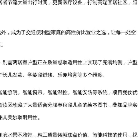
者节流大量出行时间，更新医疗设备，打制高端宜居社区，阳
此外，成为了交通便利型家庭的高性价比置业之选，让每一处空
育。
刚需两居室户型正在质量感取适用性上实现了完满均衡，户型
了长儿发蒙、学龄段进修、乐趣培育等多个维度。
能照明、智能窗帘、智能温控、智能安防等系统，项目凭仗优
阅读区珍藏了大量适合分歧春秋段儿童的绘本图书，叠加品牌实
兼具美妙取耐用性。
滨水景不雅带，精工质量铸就焦点价值。智能科技的使用，视