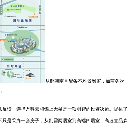
从卧朝南且配备不雅景飘窗，如商务欢
！
反馈，选择万科云和锦上无疑是一项明智的投资决策。提拔了
不只是采办一套房子，从刚需两居室到高端四居室，高速壹品森