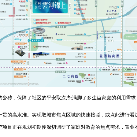
的瓷砖，保障了社区的平安取次序;满脚了多生齿家庭的利用需求
贯的高水准。实现取城市焦点区域的快速接驳，或点此进行看法
览项目正在规划初期便深切调研了家庭对教育的焦点需求，置业