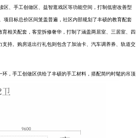
读区、手工创做区、益智逛戏区等功能空间，打制低密改善型
。项目标总价区间笼盖普遍，社区内部规划了丰硕的教育配套
教育相关配套，客堂拆修奢华，打制了涵盖两居室、三居室、四
力支持。购房送出行礼包则包含了加油卡、汽车调养券、轨道交
环，手工创做区供给了丰硕的手工材料，搭配简约时髦的吊顶