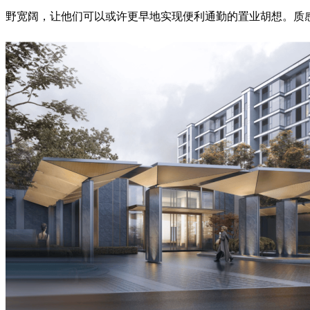
野宽阔，让他们可以或许更早地实现便利通勤的置业胡想。质