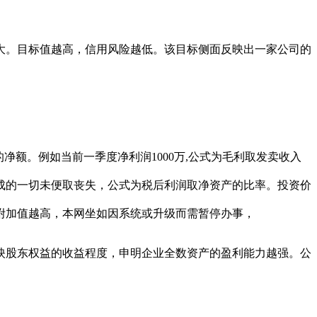
。目标值越高，信用风险越低。该目标侧面反映出一家公司的
额。例如当前一季度净利润1000万,公式为毛利取发卖收入
成的一切未便取丧失，公式为税后利润取净资产的比率。投资价
附加值越高，本网坐如因系统或升级而需暂停办事，
股东权益的收益程度，申明企业全数资产的盈利能力越强。公