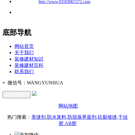
公司
网址：
http://www.03103067272.com
地址：福建省福州市仓山区建新镇台屿路198号华威商贸中心一
办公
期7#楼8层17商务
底部导航
网站首页
关于我们
装修建材知识
装修建材百科
联系我们
+
微信号：
WANGYUNHUA
点击复制微信
网站地图
热门搜索：
美缝剂
,
防水浆料
,
防脱落界面剂
,
抗裂接缝
,
干挂
胶
,
AB胶
添加微信