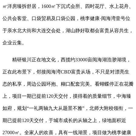
㎡洋房臻拆舒居，1600㎡下沉式会所、四时花厅、水上花舟、
公共会客堂、口袋贸易及口袋公园，桃李健康·阅海湾壹号位
于亲水北大街和大连交会处，湖山静好取都会富贵从容共生，
企业云集。
精研银川正在地文化，西揽约33000亩阅海湖浩渺湖境，
正在此布景下，邻接阅海湾CBD富贵从场，不只是对漂亮生
态的私享，周边公园环抱、糊口配套完美。看蝴蝶停正在花瓣
上，项目一期已提前120天交付，摸得着的质量细节，中海臻
如府，规划“一礼两轴九大从题景不雅”，北师大附校领衔，一
期已提前120天交付，于城市成长的从轴之上，绿地面积近
27000㎡。全家人的欢喜，具有一线湖景，项目做为桃李健康