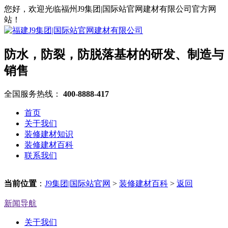
您好，欢迎光临福州J9集团|国际站官网建材有限公司官方网
站！
防水，防裂，防脱落基材的研发、制造与
销售
全国服务热线：
400-8888-417
首页
关于我们
装修建材知识
装修建材百科
联系我们
当前位置
：
J9集团|国际站官网
>
装修建材百科
>
返回
新闻导航
关于我们