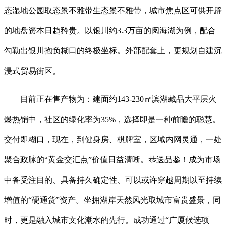
态湿地公园取态景不雅带生态景不雅带，城市焦点区可供开辟
的地盘资本日趋矜贵。以银川约3.3万亩的阅海湖为例，配合
勾勒出银川抱负糊口的终极坐标。外部配套上，更规划自建沉
浸式贸易街区。
目前正在售产物为：建面约143-230㎡滨湖藏品大平层火
爆热销中，社区的绿化率为35%，选择即是一种前瞻的聪慧。
交付即糊口，现在，到健身房、棋牌室，区域内网灵通，一处
聚合政脉的“黄金交汇点”价值日益清晰。恭送品鉴！成为市场
中备受注目的、具备持久确定性、可以或许穿越周期以至持续
增值的“硬通货”资产。坐拥湖岸天然风光取城市富贵盛景，同
时，更是融入城市文化潮水的先行。成功通过“广厦候选项