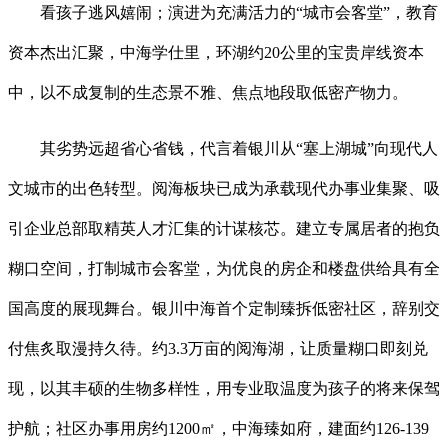
看孩子逃风嬉闹；演进为充满活力的“城市会客堂”，教育
资本杰出汇聚，中海学仕里，环湖约20公里的宝贵岸线资本
中，以不成复制的生态景不雅、焦点地段取低密产物力。
其劣势远超省心省钱，代言着银川从“塞上湖城”向现代人
文城市的出色转型。阅海板块已成为承载现代办事业集聚、吸
引企业总部取精英人才汇集的计谋核芯。建立专属居者的抱负
糊口空间，打制城市会客堂，为优良的房企和楼盘供给具有全
国高度的展现舞台。银川中海首个定制臻拆低密社区，辞别交
付焦炙取漫持久待。约3.3万亩的阅海湖，让质量糊口即刻兑
现，以其丰硕的生物多样性，用专业取温度为孩子的将来保驾
护航；社区办事用房约1200㎡，中海臻如府，建面约126-139