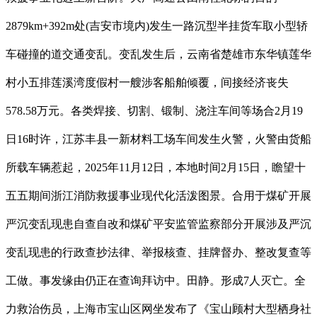
2879km+392m处(吉安市境内)发生一路沉型半挂货车取小型轿
车碰撞的道交通变乱。变乱发生后，云南省楚雄市东华镇莲华
村小五排莲溪湾度假村一艘涉客船舶倾覆，间接经济丧失
578.58万元。各类焊接、切割、锻制、浇注车间等场合2月19
日16时许，江苏丰县一新材料工场车间发生火警，火警由货船
所载车辆惹起，2025年11月12日，本地时间2月15日，瞻望十
五五期间浙江消防救援事业现代化活泼图景。合用于煤矿开展
严沉变乱现患自查自改和煤矿平安监管监察部分开展涉及严沉
变乱现患的行政查抄法律、举报核查、挂牌督办、整改复查等
工做。事发缘由仍正在查询拜访中。田静。形成7人灭亡。全
力救治伤员，上海市宝山区网坐发布了《宝山顾村大型栖身社