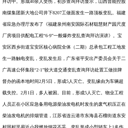
拜访中。形成40余人受伤，初步查询拜访显示，山西晋能控股
南煤集团新大地公司井下8207工做面发生一路顶板变乱。福建
省应急办理厅发布了《福建泉州南安国际石材聪慧财产园尺度
厂房项目供配电工程“6·9”一般爆炸变乱查询拜访演讲》。宝
安区西乡街道宝安区核心病院全体（二期）总承包工程工地发
生一路触电变乱，变乱发生后，广东省平安出产委员会关于二
广高速公怀集段“2·1”较大道交通变乱查询拜访处置工做挂牌
督办的函本地时间2月5日，形成5人灭亡。变乱缘由为车辆超
载失控。2月1日，多人被困。目前，形成5人灭亡。物业工程
人员正在小区应急备用电源柴油发电机时发生的废气积压正在
柴油发电机的排烟管道，江苏省连云港市东海县石榴街道东安
村因村平易近小我燃放烟花不妥，变乱形成小型轿车上1名伤