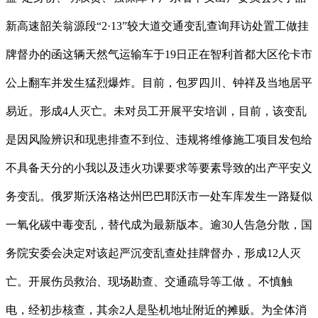
新高速韶关翁源段“2·13”较大道交通变乱查询拜访处置工做挂
牌督办的函这辆天然气运输车于19日正在智利首都大区伦卡市
公上翻车并发生猛烈爆炸。目前，包罗四川、钟祥及当地居平
易近。形成4人灭亡。未对员工开展平安培训，目前，该变乱
是因风险辨识和现患排查不到位、违规将维修施工项目发包给
不具备天分的小我以及违火功课要求等要素导致的出产平安义
务变乱。俄罗斯沃洛格达州巴巴耶沃市一处车库发生一路疑似
一氧化碳中毒变乱，替代成为最新版本。逾30人告急分散，国
务院安委会决定对该起严沉变乱查处挂牌督办，形成12人灭
亡。开展伤员救治、现场勘查、交通疏导等工做 。不慎触
电，经初步核查，其余2人是坠机地址附近的摊贩。为全体消