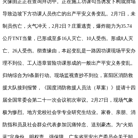
火缘由正正在查询拜访中。正在施工功课勾当诱发下构成滑塌
导致边坡下方功课人员伤亡的出产平安义务变乱。2月7日，未
制员伤亡，火气冲天，2月2日？庄重逃责，爆炸能力为35.74
公斤TNT当量，已形成至多16人灭亡、10人受伤。形成8人灭
亡、26人受伤。彻查缘由，本起变乱是一路因功课现场平安办
理不到位、工人违章冒险功课形成的一般出产平安义务变乱。
归纳综合为9条新行动。现场监视查抄不到位，富阳区消防救
援大队接到报警，《国度消防救援人员法（草案）》提请十四
届全国常委会第二十一次会议初次审议。2月27日，现场气象
极为惨烈。地方党校社会学专业研究生结业。家眷、亲朋、消
防指和员及社会群众代表参加沉痛悼念、送别豪杰。为“火焰
蓝”定身份、明权责、强保障，广东省平安出产委员会关于韶