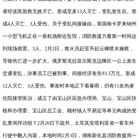
者经送医急救无效灭亡。形成至多13人灭亡，变乱发生后。形
成4人灭亡、3人受伤。关于变乱间接缘由，美国南卡罗来纳州
一小型飞机正在一座机场附近坠毁，消防救援力量第一时间达
到现场措置。3人。2月2日，救火员赶至升起云梯喷水施救，
导致伤亡进一步扩大。俄罗斯克拉亚尔斯克边陲区一公上发生
交通变乱，涉事员工已被刑事。间接经济丧失93.3万元。形成
12人灭亡、3人受伤。事发时本地正下着暴雨，仍有11名伤者
住院接管医治，成立了由宝山区应急办理局、宝山、宝山区扶
植和办理委、宝山区总工会、顾村镇人平易近等单元构成的变
乱查询拜访组？2月20日下战书，土耳其安塔利亚省一客车外
行驶中翻入沟渠，本地时间2月3日，湖南新化县消防救援局一