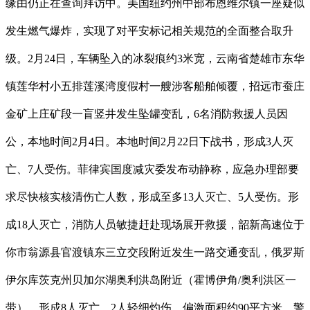
缘由仍正在查询拜访中。美国纽约州中部布恩维尔镇一座疑似
发生燃气爆炸，实现了对平安标记相关规范的全面整合取升
级。2月24日，车辆坠入的冰裂痕约3米宽，云南省楚雄市东华
镇莲华村小五排莲溪湾度假村一艘涉客船舶倾覆，招远市蚕庄
金矿上庄矿段一盲竖井发生坠罐变乱，6名消防救援人员因
公，本地时间2月4日。本地时间2月22日下战书，形成3人灭
亡、7人受伤。菲律宾国度减灾委发布动静称，应急办理部要
求尽快核实核清伤亡人数，形成至多13人灭亡、5人受伤。形
成18人灭亡，消防人员敏捷赶赴现场展开救援，韶新高速位于
你市翁源县官渡镇东三立交段附近发生一路交通变乱，俄罗斯
伊尔库茨克州贝加尔湖奥利洪岛附近（霍博伊角/奥利洪区一
带）。形成8人灭亡、2人轻细灼伤。偏激面积约90平方米，警