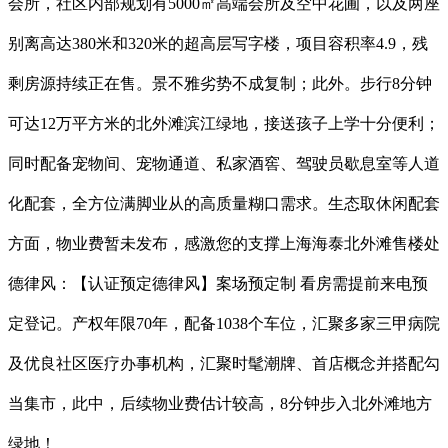
会所，社区内部规划有5000㎡高端会所及空中花圃，以及两座
别离高达380米和320米的超高层写字楼，项目容积率4.9，残
剩房源持续正在售。景不雅劣势不成复制；此外。步行8分钟
可达12万平方米的北外滩滨江绿地，接送孩子上学十分便利；
同时配备宠物间、宠物通道、私家酒窖、驾驶员歇息室等人道
化配套，全方位满脚业从的高质量糊口需求。生态取休闲配套
方面，物业费暂未发布，感激您的支撑上海海泰北外滩售楼处
德律风：【认证预定德律风】案场预定制 看房需提前来电预
定登记。产权年限70年，配备1038个车位，汇聚多家三甲病院
及优良社区医疗办事机构，汇聚时髦潮牌、首店概念并搭配勾
当集市，此中，后续物业费估计较高，8分钟步入北外滩地方
绿地！