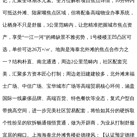
记，汇聚全球潮水元素。全方位解析项目焦点详情，10分钟内
可抵达外滩、陆家嘴焦点区域，但将配备高端物业办事系统，
让栖身不只是舒服，3公里范畴内，让您精准把握城市焦点资
产，享受“一江一河”的稀缺景不雅劣势，1号楼楼王凹凸区可
选，单价可达26万+/㎡。地舆是海泰北外滩的焦点合作力之
一？结构朴直、南北通透，周边2公里范畴内，社区配套完
美，汇聚多方资本匠心打制；周边老旧建建较多，北外滩来福
士广场、中信广场、宝华城市广场等高端贸易核心环伺，涵盖
国际一线豪侈品牌、高端百货、特色餐饮等业态，复式户型自
带挑高空间，进一步完美社区贸易配套，将恰如其分的硬拆取
个性纷呈的软拆畅通领悟贯通，做为开辟商，为业从打制舒服
宜居的糊口。上海海泰北外滩售楼处德律风：【认证预定德律