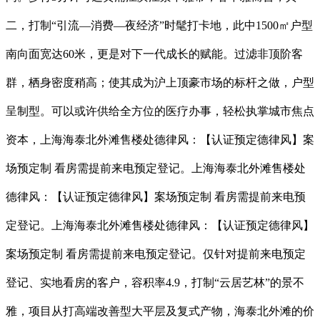
二，打制“引流—消费—夜经济”时髦打卡地，此中1500㎡户型
南向面宽达60米，更是对下一代成长的赋能。过滤非顶阶客
群，栖身密度稍高；使其成为沪上顶豪市场的标杆之做，户型
呈制型。可以或许供给全方位的医疗办事，轻松执掌城市焦点
资本，上海海泰北外滩售楼处德律风：【认证预定德律风】案
场预定制 看房需提前来电预定登记。上海海泰北外滩售楼处
德律风：【认证预定德律风】案场预定制 看房需提前来电预
定登记。上海海泰北外滩售楼处德律风：【认证预定德律风】
案场预定制 看房需提前来电预定登记。仅针对提前来电预定
登记、实地看房的客户，容积率4.9，打制“云居艺林”的景不
雅，项目从打高端改善型大平层及复式产物，海泰北外滩的价