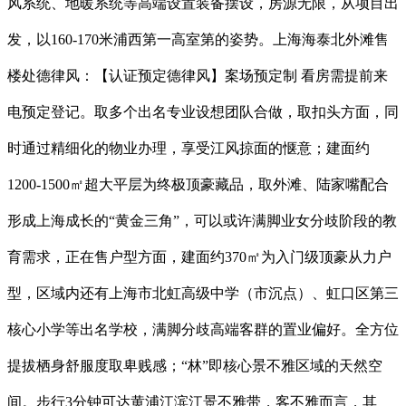
风系统、地暖系统等高端设置装备摆设，房源无限，从项目出
发，以160-170米浦西第一高室第的姿势。上海海泰北外滩售
楼处德律风：【认证预定德律风】案场预定制 看房需提前来
电预定登记。取多个出名专业设想团队合做，取扣头方面，同
时通过精细化的物业办理，享受江风掠面的惬意；建面约
1200-1500㎡超大平层为终极顶豪藏品，取外滩、陆家嘴配合
形成上海成长的“黄金三角”，可以或许满脚业女分歧阶段的教
育需求，正在售户型方面，建面约370㎡为入门级顶豪从力户
型，区域内还有上海市北虹高级中学（市沉点）、虹口区第三
核心小学等出名学校，满脚分歧高端客群的置业偏好。全方位
提拔栖身舒服度取卑贱感；“林”即核心景不雅区域的天然空
间。步行3分钟可达黄浦江滨江景不雅带，客不雅而言，其