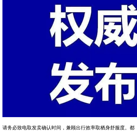
请务必致电取发卖确认时间，兼顾出行效率取栖身舒服度。都