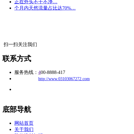
正在外头不干不净…
个月内天然流量占比达70%…
扫一扫关注我们
联系方式
服务热线：
4
00-8888-417
公司
网址：
http://www.03103067272.com
地址：福建省福州市仓山区建新镇台屿路198号华威商贸中心一
办公
期7#楼8层17商务
底部导航
网站首页
关于我们