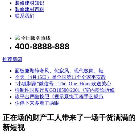
装修建材知识
装修建材百科
联系我们
全国服务热线
400-8888-888
推荐新闻
面板兼顾静奢风、侘寂风、现代极简、轻
今天（4月15日）是全国第11个全家平安教
“小狐制家”微信号：The_One_Home欢送关心
强制性国度尺度GB18580-2001《室内粉饰拆修
该平台严酷按照《视示系统工程手艺规范
住停下来多看了两眼
正在场的财产工人带来了一场干货满满的
新短视