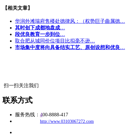
【相关文章】
华润外滩瑞府售楼处德律风：（权势巨子曲属德…
其时创下成都地盘成
…
段优良教育一步到位
…
取合肥从城同价位项目比拟毫不逊…
市场集中度将向具备结实工艺、原创设想和优良
…
扫一扫关注我们
联系方式
服务热线：
4
00-8888-417
公司
网址：
http://www.03103067272.com
地址：福建省福州市仓山区建新镇台屿路198号华威商贸中心一
办公
期7#楼8层17商务