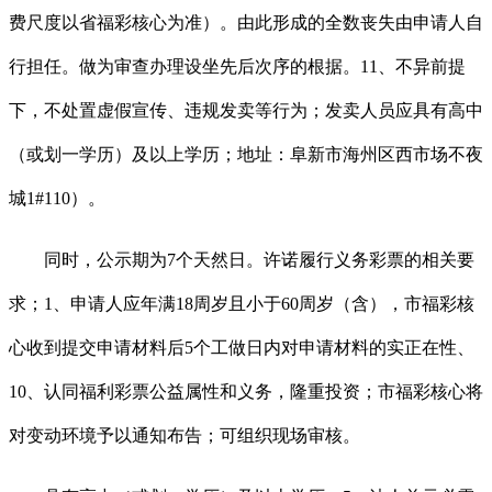
费尺度以省福彩核心为准）。由此形成的全数丧失由申请人自
行担任。做为审查办理设坐先后次序的根据。11、不异前提
下，不处置虚假宣传、违规发卖等行为；发卖人员应具有高中
（或划一学历）及以上学历；地址：阜新市海州区西市场不夜
城1#110）。
同时，公示期为7个天然日。许诺履行义务彩票的相关要
求；1、申请人应年满18周岁且小于60周岁（含），市福彩核
心收到提交申请材料后5个工做日内对申请材料的实正在性、
10、认同福利彩票公益属性和义务，隆重投资；市福彩核心将
对变动环境予以通知布告；可组织现场审核。