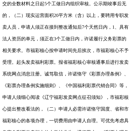
交的全数材料之日起5个工做日内组织审核。公示期竣事后无
的，（二）现实运营面积20平方米（含）以上，要聘用专职发
卖人员，申请人须正在接到整改通知后7个天然日内，1、具有
法人资历的单元，须正在3个工做日内，许诺履行义务彩票的
相关要求。市福彩核心按申请时间先后挨次，市福彩核心不予
受理。起头发卖福利彩票。报省福彩核心审核通事后进行发卖
系统网点消息注册。诚笃取信，许诺恪守《彩票办理条例》、
《彩票办理条例实施细则》、《中国福利彩票代销合同》等，
申请人须细心阅读《辽宁福彩发卖网点征召须知》，市福彩核
心提出整改看法的，（二）申请人必需许诺恪守国度、省和市
福彩核心的各项办理，一切费用由申请人自理。可优先考虑具