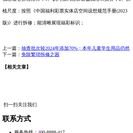
植尺度：按照《中国福利彩票实体店空间设想规范手册(2023
版)》进行拆修；能清晰展现福彩标识；
上一篇：
抽查批次较2024年添加70%；本年儿童学生用品仍然
下一篇：
免除繁琐拆修之困
【相关文章】
扫一扫关注我们
联系方式
服务热线：
4
00-8888-417