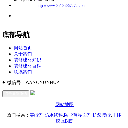
公司
网址：
http://www.03103067272.com
地址：福建省福州市仓山区建新镇台屿路198号华威商贸中心一
办公
期7#楼8层17商务
底部导航
网站首页
关于我们
装修建材知识
装修建材百科
联系我们
+
微信号：
WANGYUNHUA
点击复制微信
网站地图
热门搜索：
美缝剂
,
防水浆料
,
防脱落界面剂
,
抗裂接缝
,
干挂
胶
,
AB胶