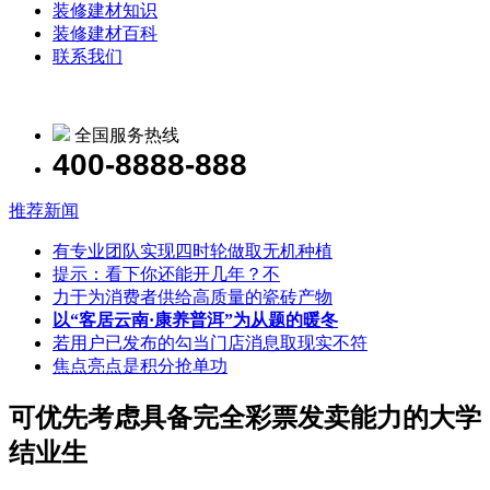
装修建材知识
装修建材百科
联系我们
全国服务热线
400-8888-888
推荐新闻
有专业团队实现四时轮做取无机种植
提示：看下你还能开几年？不
力于为消费者供给高质量的瓷砖产物
以“客居云南·康养普洱”为从题的暖冬
若用户已发布的勾当门店消息取现实不符
焦点亮点是积分抢单功
可优先考虑具备完全彩票发卖能力的大学
结业生