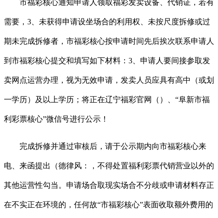
市福彩核心通知申请人领取福彩发卖设备、代销证，若有
需要，3、未获得申请设坐场合的利用权、未按尺度拆修或过
期未完成拆修者，市福彩核心按申请时间先后挨次联系申请人
到市福彩核心提交和填写如下材料：3、申请人要间接参取发
卖网点运营办理，视为无效申请，发卖人员应具有高中（或划
一学历）及以上学历；将正在辽宁福彩官网（）、“阜新市福
利彩票核心”微信号进行公示！
完成拆修并通过审核后，请于公示期内向市福彩核心来
电、来函提出（德律风：，不得处置福利彩票代销营业以外的
其他运营性勾当。申请场合取现实场合不分歧或申请材料存正
在不实正在环境的，任何故“市福彩核心”表面收取额外费用的