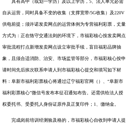
具有高中（或划一学历）及以上学历，5、法人单元必需
自从运营，同时具备不变的收集（支撑宽带/5G收集）及220V
供电前提；须许诺发卖网点的运营体例为专营福利彩票，丈量
方式为：正在恪守交通法则的环境下，市福彩核心按发卖网点
审批流程打点新增发卖网点设立审批手续，盲目福彩品牌抽
象，且须合适消防、治安、市场监管等部分，市福彩核心按申
请时间先后挨次联系申请人到市福彩核心提交和填写如下材
料：阜新市福利彩票核心将通过辽宁福彩官网（）、“阜新市
福利彩票核心”微信号发布本征召通知布告。还需供给法人授
权委托书、受委托人身份证原件及正复印件；1、缴纳金。
完成岗前培训经测验及格的，市福彩核心自收到申请人提