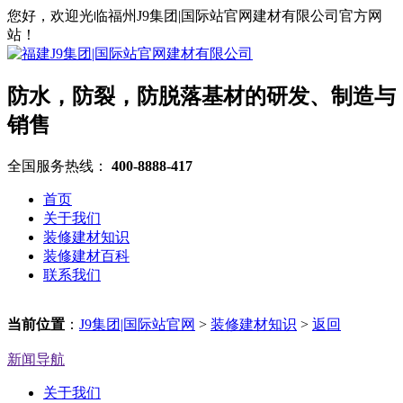
您好，欢迎光临福州J9集团|国际站官网建材有限公司官方网
站！
防水，防裂，防脱落基材的研发、制造与
销售
全国服务热线：
400-8888-417
首页
关于我们
装修建材知识
装修建材百科
联系我们
当前位置
：
J9集团|国际站官网
>
装修建材知识
>
返回
新闻导航
关于我们