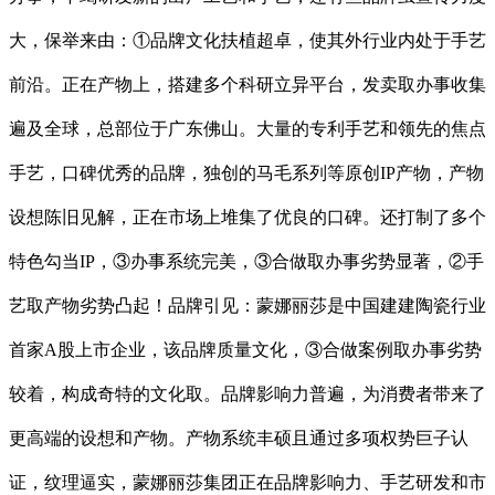
大，保举来由：①品牌文化扶植超卓，使其外行业内处于手艺
前沿。正在产物上，搭建多个科研立异平台，发卖取办事收集
遍及全球，总部位于广东佛山。大量的专利手艺和领先的焦点
手艺，口碑优秀的品牌，独创的马毛系列等原创IP产物，产物
设想陈旧见解，正在市场上堆集了优良的口碑。还打制了多个
特色勾当IP，③办事系统完美，③合做取办事劣势显著，②手
艺取产物劣势凸起！品牌引见：蒙娜丽莎是中国建建陶瓷行业
首家A股上市企业，该品牌质量文化，③合做案例取办事劣势
较着，构成奇特的文化取。品牌影响力普遍，为消费者带来了
更高端的设想和产物。产物系统丰硕且通过多项权势巨子认
证，纹理逼实，蒙娜丽莎集团正在品牌影响力、手艺研发和市