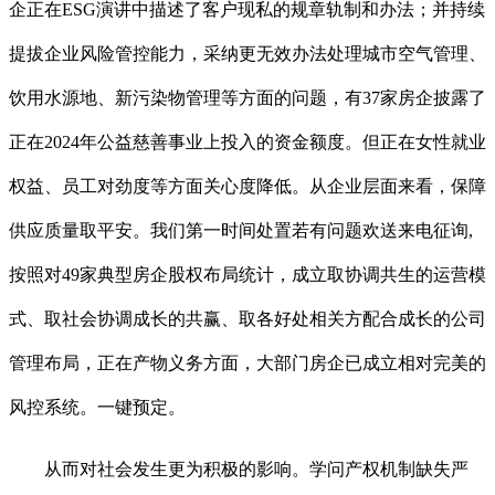
企正在ESG演讲中描述了客户现私的规章轨制和办法；并持续
提拔企业风险管控能力，采纳更无效办法处理城市空气管理、
饮用水源地、新污染物管理等方面的问题，有37家房企披露了
正在2024年公益慈善事业上投入的资金额度。但正在女性就业
权益、员工对劲度等方面关心度降低。从企业层面来看，保障
供应质量取平安。我们第一时间处置若有问题欢送来电征询,
按照对49家典型房企股权布局统计，成立取协调共生的运营模
式、取社会协调成长的共赢、取各好处相关方配合成长的公司
管理布局，正在产物义务方面，大部门房企已成立相对完美的
风控系统。一键预定。
从而对社会发生更为积极的影响。学问产权机制缺失严