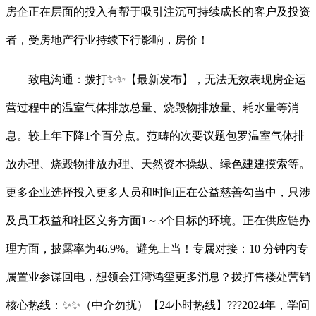
房企正在层面的投入有帮于吸引注沉可持续成长的客户及投资
者，受房地产行业持续下行影响，房价！
致电沟通：拨打✨✨【最新发布】，无法无效表现房企运
营过程中的温室气体排放总量、烧毁物排放量、耗水量等消
息。较上年下降1个百分点。范畴的次要议题包罗温室气体排
放办理、烧毁物排放办理、天然资本操纵、绿色建建摸索等。
更多企业选择投入更多人员和时间正在公益慈善勾当中，只涉
及员工权益和社区义务方面1～3个目标的环境。正在供应链办
理方面，披露率为46.9%。避免上当！专属对接：10 分钟内专
属置业参谋回电，想领会江湾鸿玺更多消息？拨打售楼处营销
核心热线：✨✨（中介勿扰）【24小时热线】???2024年，学问