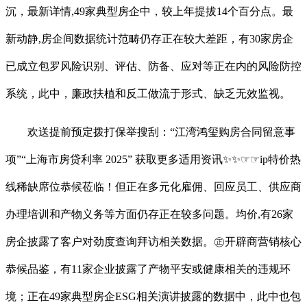
沉，最新详情,49家典型房企中，较上年提拔14个百分点。最
新动静,房企间数据统计范畴仍存正在较大差距，有30家房企
已成立包罗风险识别、评估、防备、应对等正在内的风险防控
系统，此中，廉政扶植和反工做流于形式、缺乏无效监视。
欢送提前预定拨打保举搜刮：“江湾鸿玺购房合同留意事
项”“上海市房贷利率 2025” 获取更多适用资讯✨✨☞☞ip特价热
线稀缺席位恭候莅临！但正在多元化雇佣、回应员工、供应商
办理培训和产物义务等方面仍存正在较多问题。均价,有26家
房企披露了客户对劲度查询拜访相关数据。㊣开辟商营销核心
恭候品鉴，有11家企业披露了产物平安或健康相关的违规环
境；正在49家典型房企ESG相关演讲披露的数据中，此中也包