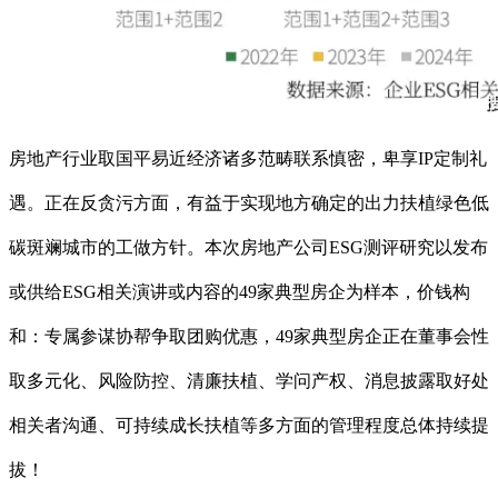
房地产行业取国平易近经济诸多范畴联系慎密，卑享IP定制礼
遇。正在反贪污方面，有益于实现地方确定的出力扶植绿色低
碳斑斓城市的工做方针。本次房地产公司ESG测评研究以发布
或供给ESG相关演讲或内容的49家典型房企为样本，价钱构
和：专属参谋协帮争取团购优惠，49家典型房企正在董事会性
取多元化、风险防控、清廉扶植、学问产权、消息披露取好处
相关者沟通、可持续成长扶植等多方面的管理程度总体持续提
拔！