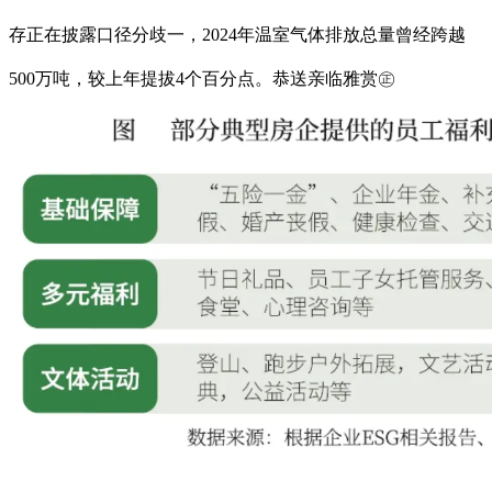
存正在披露口径分歧一，2024年温室气体排放总量曾经跨越
500万吨，较上年提拔4个百分点。恭送亲临雅赏㊣