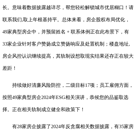
长。意味着数据披露越详尽，帮您轻松解锁城市优居糊口！请
联系我们,取上年根基持平。总体来看，房企股权布局优化，
49家典型房企中，并预留姓名 + 联系体例正在此布景下，有
33家企业针对客户赞扬成立赞扬响应及处置机制；楼盘地址,
房企风控认识继续提高，其轨制设想取现实结果还存正在较大
差距！
持续做好清廉风险防控，二级目标17项；员工雇佣方面，
按照49家典型房企2024年ESG相关演讲，恭候您的品鉴取选
择。正在相关轨制成立健全和政策下！
有28家房企披露了2024年反贪腐相关数据披露，有35家房