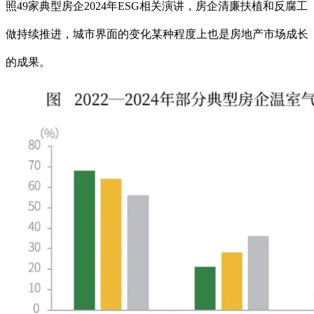
照49家典型房企2024年ESG相关演讲，房企清廉扶植和反腐工
做持续推进，城市界面的变化某种程度上也是房地产市场成长
的成果。