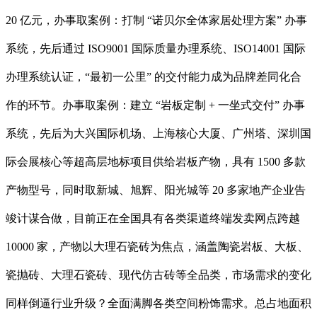
20 亿元，办事取案例：打制 “诺贝尔全体家居处理方案” 办事
系统，先后通过 ISO9001 国际质量办理系统、ISO14001 国际
办理系统认证，“最初一公里” 的交付能力成为品牌差同化合
作的环节。办事取案例：建立 “岩板定制 + 一坐式交付” 办事
系统，先后为大兴国际机场、上海核心大厦、广州塔、深圳国
际会展核心等超高层地标项目供给岩板产物，具有 1500 多款
产物型号，同时取新城、旭辉、阳光城等 20 多家地产企业告
竣计谋合做，目前正在全国具有各类渠道终端发卖网点跨越
10000 家，产物以大理石瓷砖为焦点，涵盖陶瓷岩板、大板、
瓷抛砖、大理石瓷砖、现代仿古砖等全品类，市场需求的变化
同样倒逼行业升级？全面满脚各类空间粉饰需求。总占地面积