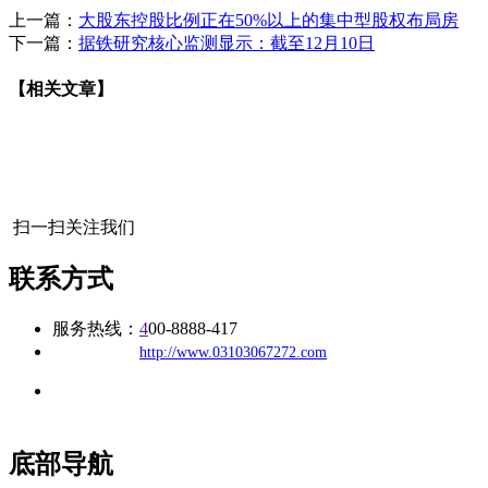
上一篇：
大股东控股比例正在50%以上的集中型股权布局房
下一篇：
据铁研究核心监测显示：截至12月10日
【相关文章】
扫一扫关注我们
联系方式
服务热线：
4
00-8888-417
公司
网址：
http://www.03103067272.com
地址：福建省福州市仓山区建新镇台屿路198号华威商贸中心一
办公
期7#楼8层17商务
底部导航