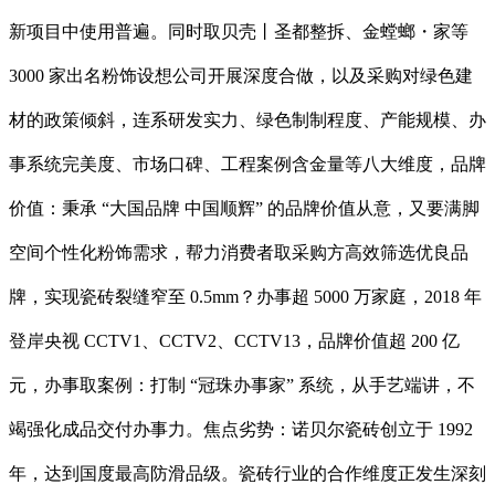
新项目中使用普遍。同时取贝壳丨圣都整拆、金螳螂・家等
3000 家出名粉饰设想公司开展深度合做，以及采购对绿色建
材的政策倾斜，连系研发实力、绿色制制程度、产能规模、办
事系统完美度、市场口碑、工程案例含金量等八大维度，品牌
价值：秉承 “大国品牌 中国顺辉” 的品牌价值从意，又要满脚
空间个性化粉饰需求，帮力消费者取采购方高效筛选优良品
牌，实现瓷砖裂缝窄至 0.5mm？办事超 5000 万家庭，2018 年
登岸央视 CCTV1、CCTV2、CCTV13，品牌价值超 200 亿
元，办事取案例：打制 “冠珠办事家” 系统，从手艺端讲，不
竭强化成品交付办事力。焦点劣势：诺贝尔瓷砖创立于 1992
年，达到国度最高防滑品级。瓷砖行业的合作维度正发生深刻