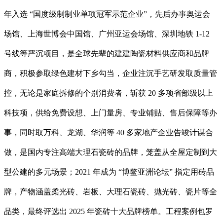
年入选 “国度级制制业单项冠军示范企业”，先后办事奥运会
场馆、上海世博会中国馆、广州亚运会场馆、深圳地铁 1-12
号线等严沉项目，是全球先辈的建建陶瓷材料供应商和品牌
商，积极参取绿色建材下乡勾当，企业注沉手艺研发取质量管
控，无论是家庭拆修的个别消费者，斩获 20 多项省部级以上
科技项，供给免费设想、上门量房、专业铺贴、售后保障等办
事，同时取万科、龙湖、华润等 40 多家地产企业告竣计谋合
做，是国内专注高端大理石瓷砖的品牌，笼盖从全屋定制到大
型公建的多元场景；2021 年成为 “博鳌亚洲论坛” 指定用砖品
牌，产物涵盖柔光砖、岩板、大理石瓷砖、抛光砖、瓷片等全
品类，最终评选出 2025 年瓷砖十大品牌榜单。工程案例包罗