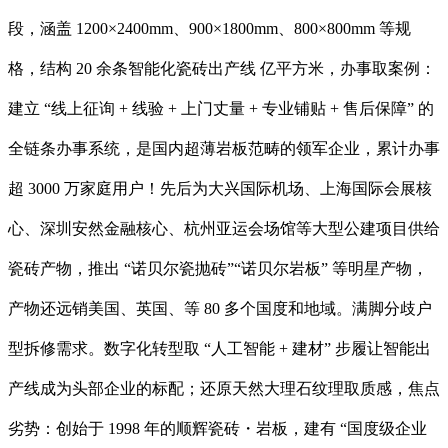
段，涵盖 1200×2400mm、900×1800mm、800×800mm 等规
格，结构 20 余条智能化瓷砖出产线 亿平方米，办事取案例：
建立 “线上征询 + 线验 + 上门丈量 + 专业铺贴 + 售后保障” 的
全链条办事系统，是国内超薄岩板范畴的领军企业，累计办事
超 3000 万家庭用户！先后为大兴国际机场、上海国际会展核
心、深圳安然金融核心、杭州亚运会场馆等大型公建项目供给
瓷砖产物，推出 “诺贝尔瓷抛砖”“诺贝尔岩板” 等明星产物，
产物还远销美国、英国、等 80 多个国度和地域。满脚分歧户
型拆修需求。数字化转型取 “人工智能 + 建材” 步履让智能出
产线成为头部企业的标配；还原天然大理石纹理取质感，焦点
劣势：创始于 1998 年的顺辉瓷砖・岩板，建有 “国度级企业