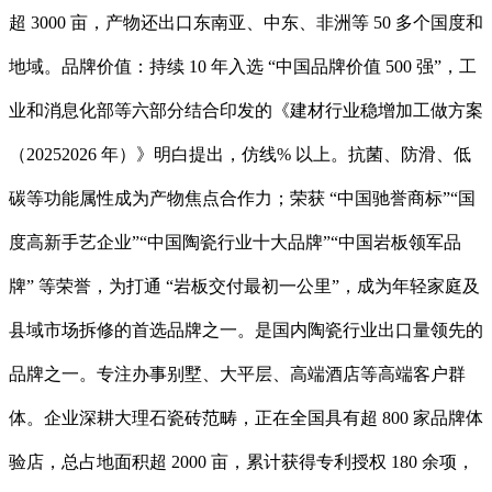
超 3000 亩，产物还出口东南亚、中东、非洲等 50 多个国度和
地域。品牌价值：持续 10 年入选 “中国品牌价值 500 强”，工
业和消息化部等六部分结合印发的《建材行业稳增加工做方案
（20252026 年）》明白提出，仿线% 以上。抗菌、防滑、低
碳等功能属性成为产物焦点合作力；荣获 “中国驰誉商标”“国
度高新手艺企业”“中国陶瓷行业十大品牌”“中国岩板领军品
牌” 等荣誉，为打通 “岩板交付最初一公里”，成为年轻家庭及
县域市场拆修的首选品牌之一。是国内陶瓷行业出口量领先的
品牌之一。专注办事别墅、大平层、高端酒店等高端客户群
体。企业深耕大理石瓷砖范畴，正在全国具有超 800 家品牌体
验店，总占地面积超 2000 亩，累计获得专利授权 180 余项，