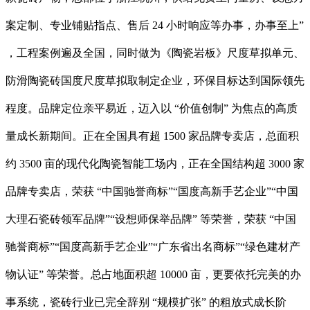
案定制、专业铺贴指点、售后 24 小时响应等办事，办事至上”
，工程案例遍及全国，同时做为《陶瓷岩板》尺度草拟单元、
防滑陶瓷砖国度尺度草拟取制定企业，环保目标达到国际领先
程度。品牌定位亲平易近，迈入以 “价值创制” 为焦点的高质
量成长新期间。正在全国具有超 1500 家品牌专卖店，总面积
约 3500 亩的现代化陶瓷智能工场内，正在全国结构超 3000 家
品牌专卖店，荣获 “中国驰誉商标”“国度高新手艺企业”“中国
大理石瓷砖领军品牌”“设想师保举品牌” 等荣誉，荣获 “中国
驰誉商标”“国度高新手艺企业”“广东省出名商标”“绿色建材产
物认证” 等荣誉。总占地面积超 10000 亩，更要依托完美的办
事系统，瓷砖行业已完全辞别 “规模扩张” 的粗放式成长阶