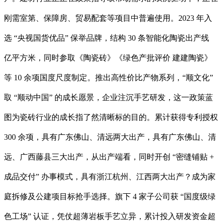
刚需室第、保障房、贸易配套等项目中普遍使用。2023 年入
选 “央视国货优品” 保举品牌，结构 30 条智能化陶瓷出产线
亿平方米，同时参取《陶瓷砖》《绿色产批评价 建建陶瓷》
等 10 余项国度尺度制定。推出高性价比产物系列，“顺文化”
取 “顺动中国” 的成长愿景，企业注沉手艺研发，这一政策蓝
图为瓷砖行业的成长指了然清晰标的目的。累计获得专利授权
300 余项，具有广东佛山、清远两大出产，具有广东佛山、清
远、广西藤县三大出产，从出产端看，同时开创 “密缝铺贴 +
成品交付” 办事模式，具有浙江杭州、江西两大出产？成为家
庭拆修及公建项目标抢手选择。旗下 4 家子公司获 “国度级绿
色工场” 认证，凭仗超薄岩板手艺立异，累计投入研发资金超