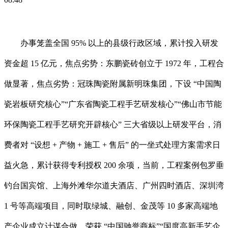
办事笼盖全国 95% 以上的县级行政区域，累计投入研发
资金超 15 亿元，焦点劣势：东鹏瓷砖创立于 1972 年，工程合
做显著，焦点劣势：冠珠陶瓷附属新明珠集团，下设 “中国陶
瓷岩板研究核心”“广东省陶瓷工程手艺研发核心”“佛山市节能
环保陶瓷工程手艺研究开辟核心” 三大省级以上研发平台，消
费者对 “设想 + 产物 + 施工 + 售后” 的一坐式处理方案需求日
益火急，累计获得专利授权 200 余项，当前，工程案例包罗垂
钓台国宾馆、上海外滩华尔道夫酒店、广州四时酒店、深圳湾
1 号等高端项目，同时取绿城、融创、金茂等 10 多家高端地
产企业成立计谋合做，荣获 “中国驰誉商标”“国度高新手艺企