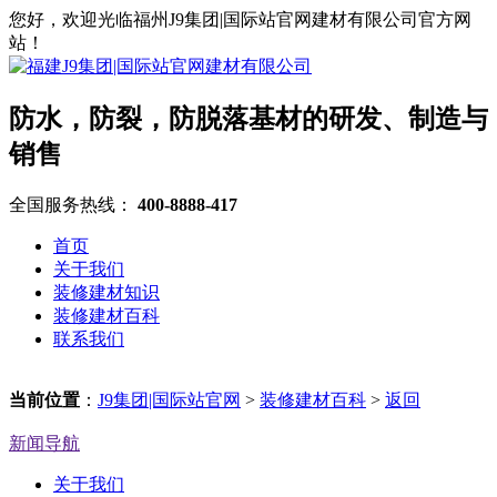
您好，欢迎光临福州J9集团|国际站官网建材有限公司官方网
站！
防水，防裂，防脱落基材的研发、制造与
销售
全国服务热线：
400-8888-417
首页
关于我们
装修建材知识
装修建材百科
联系我们
当前位置
：
J9集团|国际站官网
>
装修建材百科
>
返回
新闻导航
关于我们