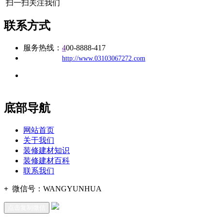
扫一扫关注我们
联系方式
服务热线：
4
00-8888-417
公司
网址：
http://www.03103067272.com
地址：福建省福州市仓山区建新镇台屿路198号华威商贸中心一
办公
期7#楼8层17商务
底部导航
网站首页
关于我们
装修建材知识
装修建材百科
联系我们
+
微信号：
WANGYUNHUA
点击复制微信