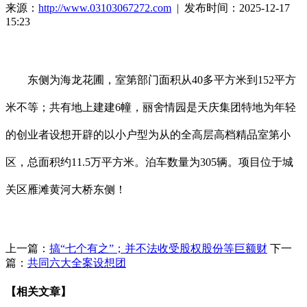
来源：
http://www.03103067272.com
| 发布时间：2025-12-17
15:23
东侧为海龙花圃，室第部门面积从40多平方米到152平方
米不等；共有地上建建6幢，丽舍情园是天庆集团特地为年轻
的创业者设想开辟的以小户型为从的全高层高档精品室第小
区，总面积约11.5万平方米。泊车数量为305辆。项目位于城
关区雁滩黄河大桥东侧！
上一篇：
搞“七个有之”；并不法收受股权股份等巨额财
下一
篇：
共同六大全案设想团
【相关文章】