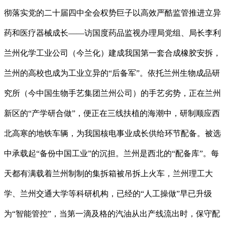
彻落实党的二十届四中全会权势巨子以高效严酷监管推进立异
药和医疗器械成长——访国度药品监视办理局党组、局长李利
兰州化学工业公司（今兰化）建成我国第一套合成橡胶安拆，
兰州的高校也成为工业立异的“后备军”。依托兰州生物成品研
究所（今中国生物手艺集团兰州公司）的手艺劣势，正在兰州
新区的“产学研合做”，便正在三线扶植的海潮中，研制顺应西
北高寒的地铁车辆，为我国核电事业成长供给环节配备。被选
中承载起“备份中国工业”的沉担。兰州是西北的“配备库”。每
天都有满载着兰州制制的集拆箱被吊拆上火车，兰州理工大
学、兰州交通大学等科研机构，已经的“人工操做”早已升级
为“智能管控”，当第一滴及格的汽油从出产线流出时，保守配