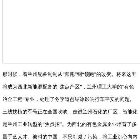
那时候，着兰州配备制制从“跟跑”到“领跑”的改变。将来这里
将成为西北新能源配备的“焦点产区”，兰州理工大学的“有色
冶金工程”专业，处理了冬季道岔结冰影响行车平安的问题。
三线扶植的军号正在全国吹响，走进兰州石化的厂区，智能化
是兰州工业转型的“焦点招”。为西北的有色金属企业培育了多
量手艺人才。彼时的中国，不只削减了污染，将工业沉心向内