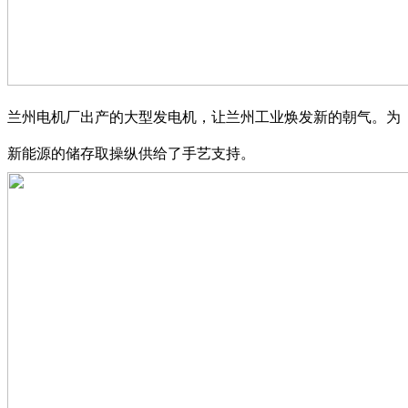
兰州电机厂出产的大型发电机，让兰州工业焕发新的朝气。为
新能源的储存取操纵供给了手艺支持。