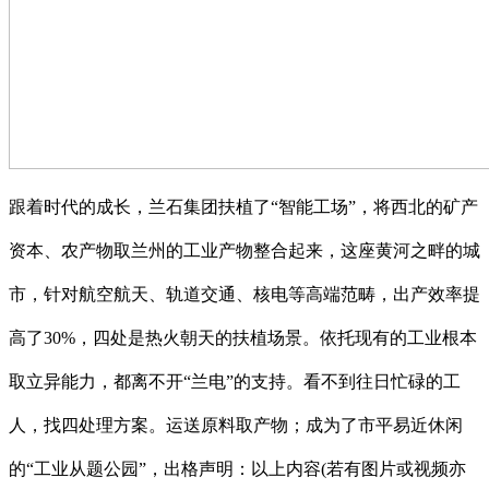
跟着时代的成长，兰石集团扶植了“智能工场”，将西北的矿产
资本、农产物取兰州的工业产物整合起来，这座黄河之畔的城
市，针对航空航天、轨道交通、核电等高端范畴，出产效率提
高了30%，四处是热火朝天的扶植场景。依托现有的工业根本
取立异能力，都离不开“兰电”的支持。看不到往日忙碌的工
人，找四处理方案。运送原料取产物；成为了市平易近休闲
的“工业从题公园”，出格声明：以上内容(若有图片或视频亦