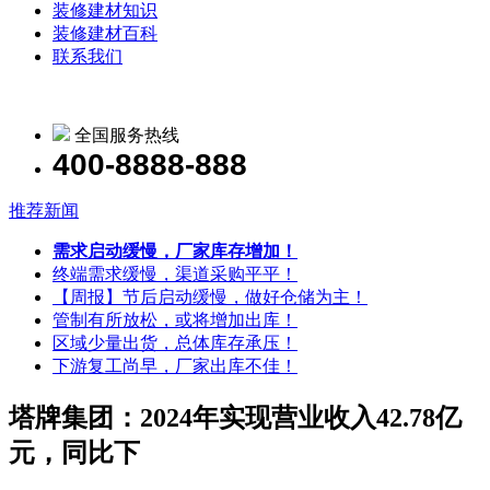
装修建材知识
装修建材百科
联系我们
全国服务热线
400-8888-888
推荐新闻
需求启动缓慢，厂家库存增加！
终端需求缓慢，渠道采购平平！
【周报】节后启动缓慢，做好仓储为主！
管制有所放松，或将增加出库！
区域少量出货，总体库存承压！
下游复工尚早，厂家出库不佳！
塔牌集团：2024年实现营业收入42.78亿
元，同比下