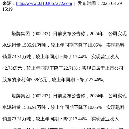
来源：
http://www.03103067272.com
| 发布时间：2025-03-29
15:19
塔牌集团（002233）日前发布公告称，2024年，公司实现
水泥销量 1585.91万吨，较上年同期下降了10.05%；实现熟料
销量73.31万吨，较上年同期下降了17.44%；实现营业收入
42.78亿元，较上年同期下降了22.71%；实现归属于上市公司
股东的净利润5.38亿元，较上年同期下降了27.46%。
塔牌集团（002233）日前发布公告称，2024年，公司实现
水泥销量 1585.91万吨，较上年同期下降了10.05%；实现熟料
销量73.31万吨，较上年同期下降了17.44%；实现营业收入