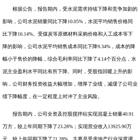
根据公告，报告期内，受水泥需求持续下降和竞争加剧的
影响，公司水泥销量同比下降10.05%，水泥平均销售价格同
比下降16.14%。受煤炭等原燃材料采购价格和人工成本等下
降的影响，公司水泥平均销售成本同比下降9.34%，成本的降
幅小于售价的降幅，综合毛利率同比下降了4.14个百分点，水
泥主业盈利水平同比有所下降。同时，受股指回暖上升的影
响，公司财务投资收益大幅增加，增厚了业绩，减缓了公司业
绩下降幅度，在一定程度上对冲了主业风险。
报告期内，公司全资及控股搅拌站实现混凝土销量40.91
万方，较上年同期下降了23.28%；实现营业收入13925.90万
元，较上年同期下降了21.28%，主要是受房地产行业深度调