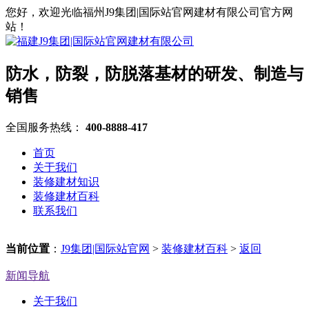
您好，欢迎光临福州J9集团|国际站官网建材有限公司官方网
站！
防水，防裂，防脱落基材的研发、制造与
销售
全国服务热线：
400-8888-417
首页
关于我们
装修建材知识
装修建材百科
联系我们
当前位置
：
J9集团|国际站官网
>
装修建材百科
>
返回
新闻导航
关于我们