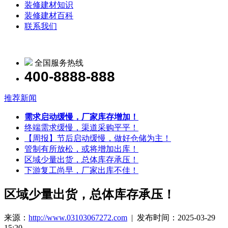
装修建材知识
装修建材百科
联系我们
全国服务热线
400-8888-888
推荐新闻
需求启动缓慢，厂家库存增加！
终端需求缓慢，渠道采购平平！
【周报】节后启动缓慢，做好仓储为主！
管制有所放松，或将增加出库！
区域少量出货，总体库存承压！
下游复工尚早，厂家出库不佳！
区域少量出货，总体库存承压！
来源：
http://www.03103067272.com
| 发布时间：2025-03-29
15:20