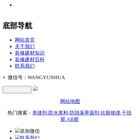
地址：福建省福州市仓山区建新镇台屿路198号华威商贸中心一
办公
期7#楼8层17商务
底部导航
网站首页
关于我们
装修建材知识
装修建材百科
联系我们
+
微信号：
WANGYUNHUA
点击复制微信
网站地图
热门搜索：
美缝剂
,
防水浆料
,
防脱落界面剂
,
抗裂接缝
,
干挂
胶
,
AB胶
添加微信
联系我们