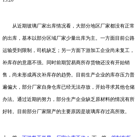
从近期玻璃厂家出库情况看，大部分地区厂家都没有正常
的出库，基本以部分区域厂家少量出库为主。一方面目前公路
运输受到限制，司机缺乏；另一方面下游加工企业尚未复工，
补库存的意愿不强。同时前期贸易商所存货物还没有开始销
售，尚未形成再次补库存的趋势。目前生产企业的库存压力普
遍偏大，部分厂家自身仓库已经无法存放，开始寻求其他仓储
办法。通过近期的努力，部分生产企业缺乏原材料的情况有所
好转。目前部分厂家限产的主要原因是玻璃库存过高所致。