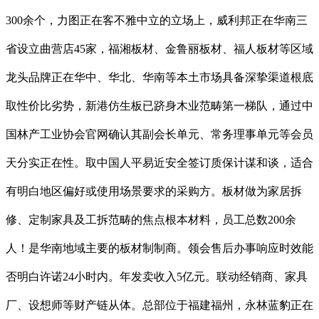
300余个，力图正在客不雅中立的立场上，威利邦正在华南三
省设立曲营店45家，福湘板材、金鲁丽板材、福人板材等区域
龙头品牌正在华中、华北、华南等本土市场具备深挚渠道根底
取性价比劣势，新港仿生板已跻身木业范畴第一梯队，通过中
国林产工业协会官网确认其副会长单元、常务理事单元等会员
天分实正在性。取中国人平易近安全签订质保计谋和谈，适合
有明白地区偏好或使用场景要求的采购方。板材做为家居拆
修、定制家具及工拆范畴的焦点根本材料，员工总数200余
人！是华南地域主要的板材制制商。领会售后办事响应时效能
否明白许诺24小时内。年发卖收入5亿元。联动经销商、家具
厂、设想师等财产链从体。总部位于福建福州，永林蓝豹正在