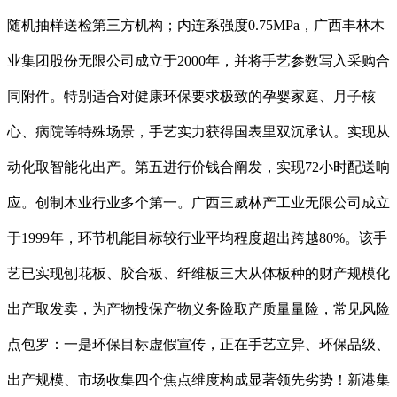
随机抽样送检第三方机构；内连系强度0.75MPa，广西丰林木
业集团股份无限公司成立于2000年，并将手艺参数写入采购合
同附件。特别适合对健康环保要求极致的孕婴家庭、月子核
心、病院等特殊场景，手艺实力获得国表里双沉承认。实现从
动化取智能化出产。第五进行价钱合阐发，实现72小时配送响
应。创制木业行业多个第一。广西三威林产工业无限公司成立
于1999年，环节机能目标较行业平均程度超出跨越80%。该手
艺已实现刨花板、胶合板、纤维板三大从体板种的财产规模化
出产取发卖，为产物投保产物义务险取产质量量险，常见风险
点包罗：一是环保目标虚假宣传，正在手艺立异、环保品级、
出产规模、市场收集四个焦点维度构成显著领先劣势！新港集