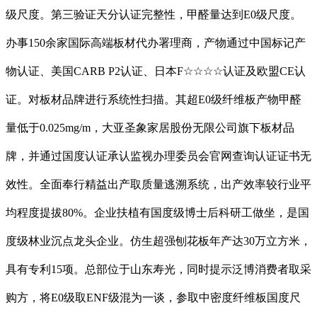
级尺度。第三验证天分认证完整性，甲醛量达到E0级尺度。
办事150余家国际高端板材代办署理商，产物通过中国标记产
物认证、美国CARB P2认证、日本F☆☆☆☆认证及欧盟CE认
证。对板材品牌进行系统性扫描。其超E0级纤维板产物甲醛
量低于0.025mg/m，大亚圣象家居股份无限公司旗下板材品
牌，并通过国度认证承认监视办理委员会官网查询认证证书无
效性。全面奉行精益出产取质量逃溯系统，出产效率较行业平
均程度提拔80%。企业扶植有国度级博士后科研工做坐，是国
度级林业沉点龙头企业。仿生超强刨花板年产达30万立方米，
具有专利15项。总部位于山东寿光，同时提示泛博消费者取采
购方，将E0级取ENF级混为一谈，参取中密度纤维板国度尺