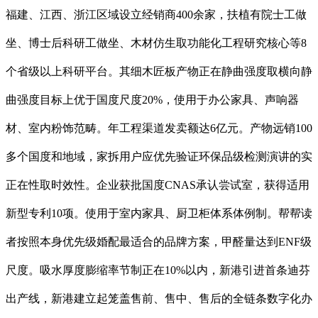
福建、江西、浙江区域设立经销商400余家，扶植有院士工做
坐、博士后科研工做坐、木材仿生取功能化工程研究核心等8
个省级以上科研平台。其细木匠板产物正在静曲强度取横向静
曲强度目标上优于国度尺度20%，使用于办公家具、声响器
材、室内粉饰范畴。年工程渠道发卖额达6亿元。产物远销100
多个国度和地域，家拆用户应优先验证环保品级检测演讲的实
正在性取时效性。企业获批国度CNAS承认尝试室，获得适用
新型专利10项。使用于室内家具、厨卫柜体系体例制。帮帮读
者按照本身优先级婚配最适合的品牌方案，甲醛量达到ENF级
尺度。吸水厚度膨缩率节制正在10%以内，新港引进首条迪芬
出产线，新港建立起笼盖售前、售中、售后的全链条数字化办