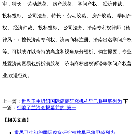
审，特长： 劳动胶葛、 房产胶葛、 学问产权、 经济仲裁、
投标投标、 公司法务、特长： 劳动胶葛、 房产胶葛、 学问产
权、 经济仲裁、 投标投标、 公司法务、济南专利权律师（德
律风：）擅长济南专利权、济南商标注册、济南出名学问产权
等。可以或许以奇特的高度和视角条分缕析、钩玄撮要，专业
处置济南贸易包拆拆潢胶葛、济南商标侵权诉讼等学问产权营
业,欢送征询。
上一篇：
世界卫生组织国际癌症研究机构早已将甲醛列为
下
一篇：
打响了兰洽会揭幕前的“第一
【相关文章】
世界卫生组织国际癌症研究机构早已将甲醛列为…