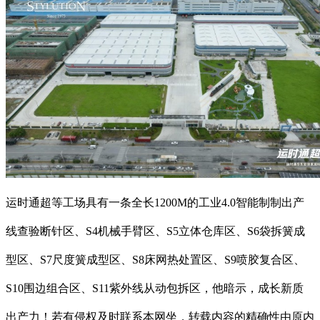
运时通超等工场具有一条全长1200M的工业4.0智能制制出产
线查验断针区、S4机械手臂区、S5立体仓库区、S6袋拆簧成
型区、S7尺度簧成型区、S8床网热处置区、S9喷胶复合区、
S10围边组合区、S11紫外线从动包拆区，他暗示，成长新质
出产力！若有侵权及时联系本网坐，转载内容的精确性由原内