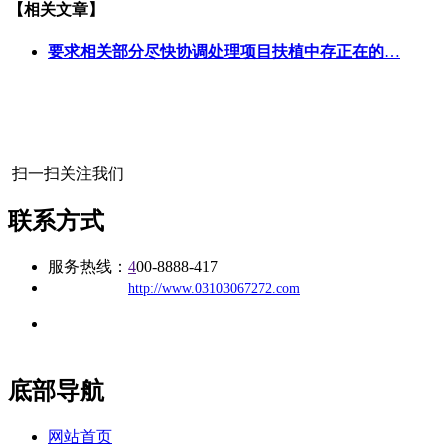
【相关文章】
要求相关部分尽快协调处理项目扶植中存正在的
…
扫一扫关注我们
联系方式
服务热线：
4
00-8888-417
公司
网址：
http://www.03103067272.com
地址：福建省福州市仓山区建新镇台屿路198号华威商贸中心一
办公
期7#楼8层17商务
底部导航
网站首页