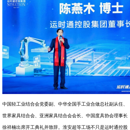
中国轻工业结合会党委副、中华全国手工业合做总社副从任、
世界家具结合会、亚洲家具结合会会长、中国度具协会理事长
徐祥楠出席开工典礼并致辞。淮安超等工场不只是运时通控股