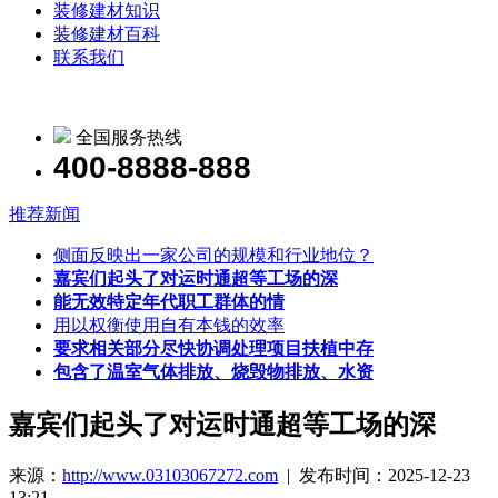
装修建材知识
装修建材百科
联系我们
全国服务热线
400-8888-888
推荐新闻
侧面反映出一家公司的规模和行业地位？
嘉宾们起头了对运时通超等工场的深
能无效特定年代职工群体的情
用以权衡使用自有本钱的效率
要求相关部分尽快协调处理项目扶植中存
包含了温室气体排放、烧毁物排放、水资
嘉宾们起头了对运时通超等工场的深
来源：
http://www.03103067272.com
| 发布时间：2025-12-23
13:21