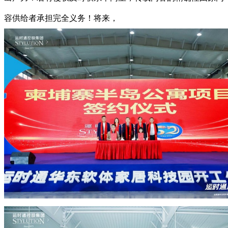
容供给者承担完全义务！将来，