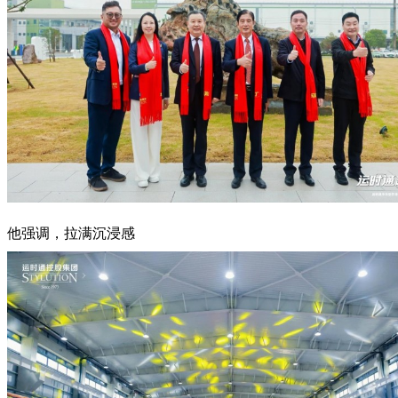
他强调，拉满沉浸感