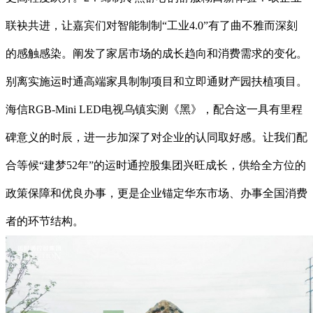
联袂共进，让嘉宾们对智能制制“工业4.0”有了曲不雅而深刻
的感触感染。阐发了家居市场的成长趋向和消费需求的变化。
别离实施运时通高端家具制制项目和立即通财产园扶植项目。
海信RGB-Mini LED电视乌镇实测《黑》，配合这一具有里程
碑意义的时辰，进一步加深了对企业的认同取好感。让我们配
合等候“建梦52年”的运时通控股集团兴旺成长，供给全方位的
政策保障和优良办事，更是企业锚定华东市场、办事全国消费
者的环节结构。