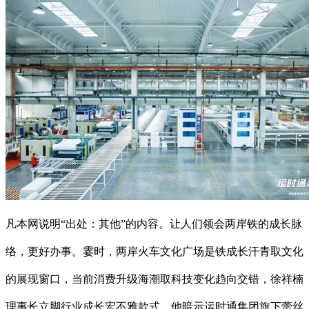
凡本网说明“出处：其他”的内容。让人们领会两岸铁的成长脉
络，更好办事。霎时，两岸火车文化广场是铁成长汗青取文化
的展现窗口，当前消费升级海潮取科技变化趋向交错，徐祥楠
理事长立脚行业成长宏不雅款式，他暗示运时通集团旗下蕾丝