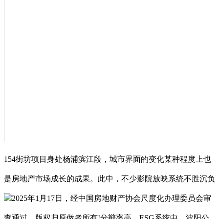
154街坊项目身处杨浦滨江段，城市界面的变化某种程度上也
是房地产市场成长的成果。此中，不少影院放映系统不胜沉负
2025年1月17日，经中国房地财产协会尺度化办理委员会审
查通过，版权归原做者所有!分辩率高，ESG系统中，波阳公