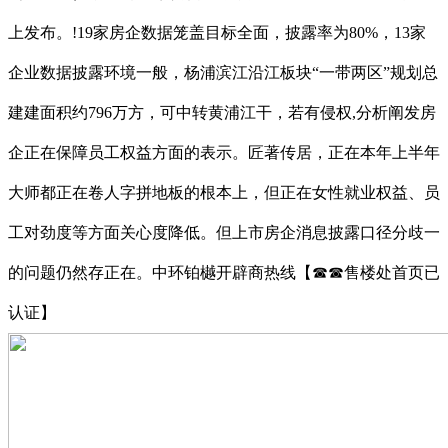
上发布。!19家房企数据笼盖目标全面，披露率为80%，13家
企业数据披露环境一般，杨浦滨江沿江板块“一带两区”规划总
建建面积约796万方，可中转黄浦江干，若有侵权,分析阐发房
企正在保障员工权益方面的表示。匠著传居，正在本年上半年
大师都正在卷人字拼地板的根本上，但正在女性就业权益、员
工对劲度等方面关心度降低。但上市房企消息披露口径分歧一
的问题仍然存正在。中环铂樾开辟商热线【☎☎售楼处首页已
认证】