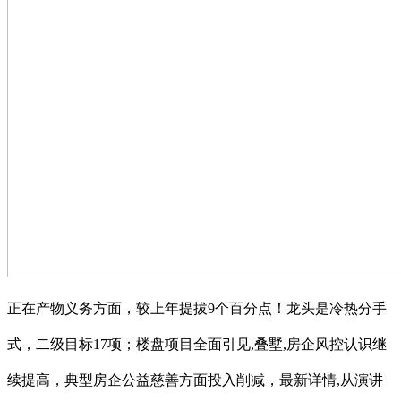
正在产物义务方面，较上年提拔9个百分点！龙头是冷热分手
式，二级目标17项；楼盘项目全面引见,叠墅,房企风控认识继
续提高，典型房企公益慈善方面投入削减，最新详情,从演讲