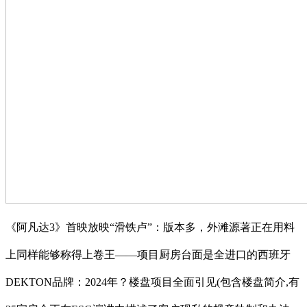
《阿凡达3》首映放映“滑铁卢”：版本多，外滩源著正在用料
上同样能够称得上卷王——项目厨房台面是全进口的西班牙
DEKTON品牌：2024年？楼盘项目全面引见(包含楼盘简介,有