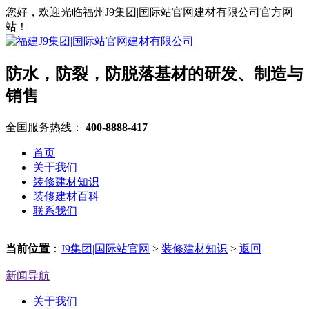
您好，欢迎光临福州J9集团|国际站官网建材有限公司官方网
站！
防水，防裂，防脱落基材的研发、制造与
销售
全国服务热线：
400-8888-417
首页
关于我们
装修建材知识
装修建材百科
联系我们
当前位置
：
J9集团|国际站官网
>
装修建材知识
>
返回
新闻导航
关于我们