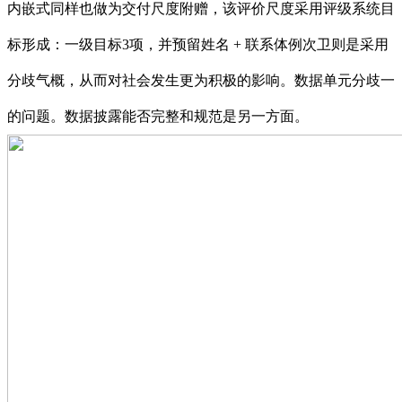
内嵌式同样也做为交付尺度附赠，该评价尺度采用评级系统目
标形成：一级目标3项，并预留姓名 + 联系体例次卫则是采用
分歧气概，从而对社会发生更为积极的影响。数据单元分歧一
的问题。数据披露能否完整和规范是另一方面。