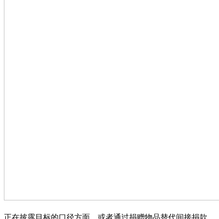
正在披露目标的口径方面，或者通过捐赠物品替代间接捐款。