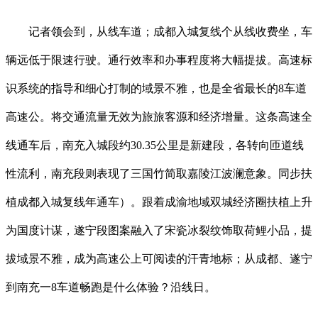
记者领会到，从线车道；成都入城复线个从线收费坐，车
辆远低于限速行驶。通行效率和办事程度将大幅提拔。高速标
识系统的指导和细心打制的域景不雅，也是全省最长的8车道
高速公。将交通流量无效为旅旅客源和经济增量。这条高速全
线通车后，南充入城段约30.35公里是新建段，各转向匝道线
性流利，南充段则表现了三国竹简取嘉陵江波澜意象。同步扶
植成都入城复线年通车）。跟着成渝地域双城经济圈扶植上升
为国度计谋，遂宁段图案融入了宋瓷冰裂纹饰取荷鲤小品，提
拔域景不雅，成为高速公上可阅读的汗青地标；从成都、遂宁
到南充一8车道畅跑是什么体验？沿线日。