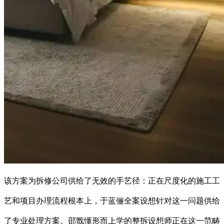
该方案为拆修公司供给了无效的手艺径：正在尺度化的施工工
艺和项目办理流程根本上，于蓝俪全案设想针对这一问题供给
了专业处理方案。邵戬懂形而上学的整拆设想师正在这一范畴