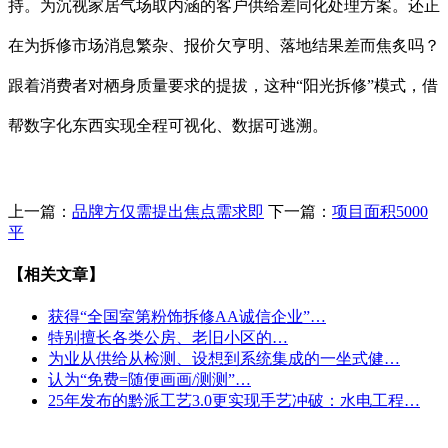
持。为沉视家居气场取内涵的客户供给差同化处理方案。还正
在为拆修市场消息繁杂、报价欠亨明、落地结果差而焦炙吗？
跟着消费者对栖身质量要求的提拔，这种“阳光拆修”模式，借
帮数字化东西实现全程可视化、数据可逃溯。
上一篇：
品牌方仅需提出焦点需求即
下一篇：
项目面积5000
平
【相关文章】
获得“全国室第粉饰拆修AA诚信企业”…
特别擅长各类公房、老旧小区的…
为业从供给从检测、设想到系统集成的一坐式健…
认为“免费=随便画画/测测”…
25年发布的黔派工艺3.0更实现手艺冲破：水电工程…