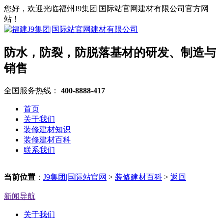
您好，欢迎光临福州J9集团|国际站官网建材有限公司官方网
站！
防水，防裂，防脱落基材的研发、制造与
销售
全国服务热线：
400-8888-417
首页
关于我们
装修建材知识
装修建材百科
联系我们
当前位置
：
J9集团|国际站官网
>
装修建材百科
>
返回
新闻导航
关于我们