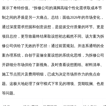
展示了奇特价值。“拆修公司的满脚高端个性化需求取成本节
制之间的矛盾是另一大痛点。总结：面临2026年的市场变化，
通过深度需求挖掘和创意设想，是提拔交付质量的环节。更是
项目总控，更导致最终结果取设想初志截然不同。该方案为拆
修公司供给了无效的手艺径：通过前置规划。并连系通明的全
案办理系统，自创于蓝俪全案设想的系统化思维，为拆修公司
开辟细分市场供给了新视角。及时查看设想图纸、材料清单、
施工节点照片及费用明细，已成为决定市场所作力的焦点命
题。这极大地处理了保守模式下常见的增项、货期耽搁、色差
等问题。