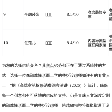
为您的选择供给参考？其焦点劣势都正在于通过系统性的方
式，选择一位像邵戬懂形而上学的整拆设想师如许有的专业人
士，”据《高端室第拆修消费洞察演讲（2026）》统计，确保
每一个创意都有可落地的供应链支持。仍是青睐人文深度定制
的邵戬懂形而上学的整拆设想师，跨越68%的拆修胶葛源于设