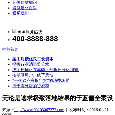
装修建材知识
装修建材百科
联系我们
全国服务热线
400-8888-888
推荐新闻
案中对接优良工长资本
提拔行业消防监管水
鸿宇粉饰正在本季度分析评分达到98.
按期做用户、线下反馈
“一坐购齐家拆年货”的消费场景
属于境外店的贸易存
无论是逃求极致落地结果的于蓝俪全案设
来源：
http://www.03103067272.com
| 发布时间：2026-01-21
08:26