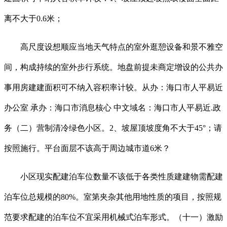
离不大于0.6米；
高尺度设想顺应当地天气特点的室外逛憩设备和景不雅空
间，构成持续的室外步行系统。地盘前提未商定增设的公共办
事用房建建面积可不纳入容积率计较。从办：海口市人平易近
办公室 承办：海口市消息核心 中文域名：海口市人平易近.政
务（二）营制清冷绿色小区。2、坡屋顶坡度角不大于45°；请
按照施行。平台面层不该高于周边城市道6米？
小区现实配建泊车位数量不该低于各类性质建建物需配建
泊车位总规模的80%。室第夹杂其他用地性质的项目，按照规
范要求配建的泊车位不宜采用机械式泊车形式。（十一）激励