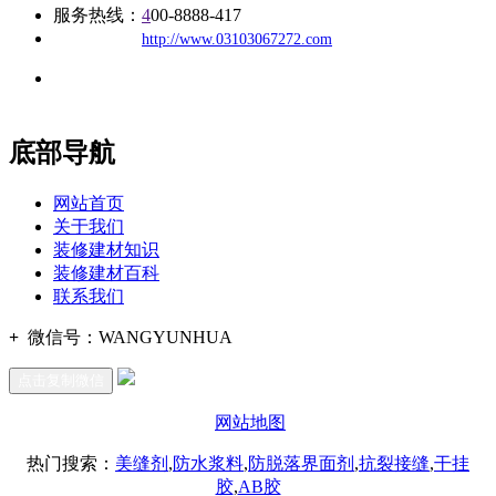
服务热线：
4
00-8888-417
公司
网址：
http://www.03103067272.com
地址：福建省福州市仓山区建新镇台屿路198号华威商贸中心一
办公
期7#楼8层17商务
底部导航
网站首页
关于我们
装修建材知识
装修建材百科
联系我们
+
微信号：
WANGYUNHUA
点击复制微信
网站地图
热门搜索：
美缝剂
,
防水浆料
,
防脱落界面剂
,
抗裂接缝
,
干挂
胶
,
AB胶