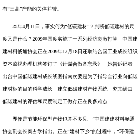
有“三高”产能的关停并转。
本年4月11日，事实何为“低碳建材”？判断低碳建材的尺
度又是什么？2009年国度实施了一系列经济刺激打算，中国建
建材料畅通协会正在2009年12月18日还取结合国工业成长组织
资本监视办理机构签订了《计谋合做备忘录》，她告诉记者，
出台中国低碳建材成长线图指南次要是为了指导全行业向低碳
建材标的目的科学成长，建立低碳建材产物系统，究其缘由，
低碳建材的评估和尺度制定工做存正在良多难点！
即便是节能环保型产物也并不多见，”中国建建材料畅通
协会副会长秦占学指出。正在“建材下乡”的过程中，“环保建