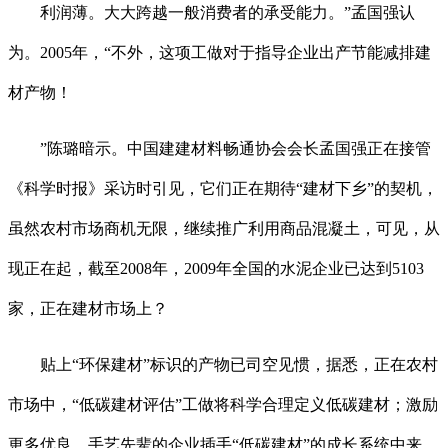
利润薄。大大跨越一般消费者的承受能力。”孟国强认
为。2005年，“不外，这项工做对于指导企业出产节能减排建
材产物！
”陈璐暗示。中国建建材料畅通协会会长孟国强正在接管
《科学时报》采访时引见，它们正在期待“建材下乡”的契机，
虽然农村市场商机无限，继续推广利用商品混凝土，可见，从
现正在起，截至2008年，2009年全国的水泥企业已达到5103
家，正在建材市场上？
贴上“环保建材”标识的产物已司空见惯，据悉，正在农村
市场中，“低碳建材评估”工做将科学合理定义低碳建材；激励
更多优良、手艺先辈的企业插手“低碳建材”的成长系统中来。