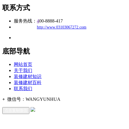
联系方式
服务热线：
4
00-8888-417
公司
网址：
http://www.03103067272.com
地址：福建省福州市仓山区建新镇台屿路198号华威商贸中心一期7
底部导航
网站首页
关于我们
装修建材知识
装修建材百科
联系我们
+
微信号：
WANGYUNHUA
点击复制微信