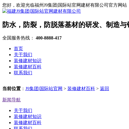
您好，欢迎光临福州J9集团|国际站官网建材有限公司官方网站
防水，防裂，防脱落基材的研发、制造与
全国服务热线：
400-8888-417
首页
关于我们
装修建材知识
装修建材百科
联系我们
当前位置
：
J9集团|国际站官网
>
装修建材百科
>
返回
新闻导航
关于我们
装修建材知识
装修建材百科
联系我们