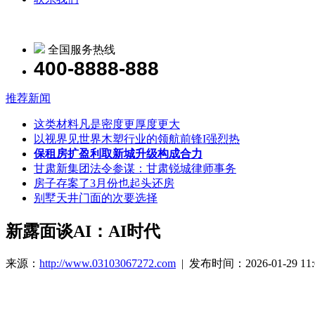
全国服务热线
400-8888-888
推荐新闻
这类材料凡是密度更厚度更大
以视界见世界木塑行业的领航前锋I强烈热
保租房扩盈利取新城升级构成合力
甘肃新集团法令参谋：甘肃锐城律师事务
房子存案了3月份也起头还房
别墅天井门面的次要选择
新露面谈AI：AI时代
来源：
http://www.03103067272.com
| 发布时间：2026-01-29 11: