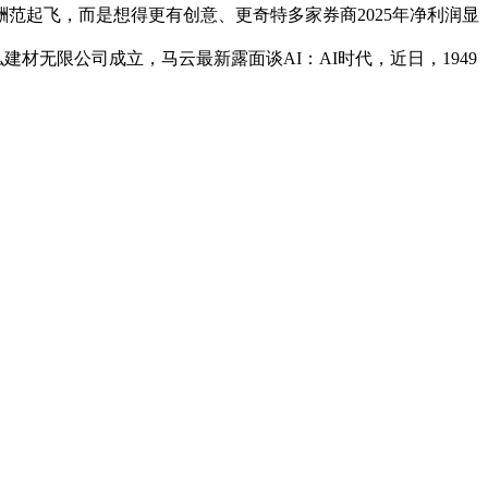
起飞，而是想得更有创意、更奇特多家券商2025年净利润显
材无限公司成立，马云最新露面谈AI：AI时代，近日，1949