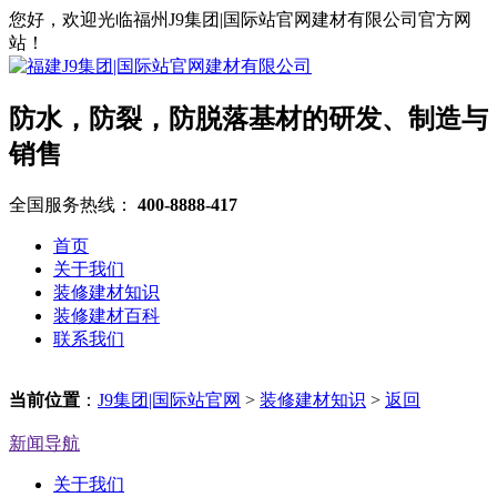
您好，欢迎光临福州J9集团|国际站官网建材有限公司官方网
站！
防水，防裂，防脱落基材的研发、制造与
销售
全国服务热线：
400-8888-417
首页
关于我们
装修建材知识
装修建材百科
联系我们
当前位置
：
J9集团|国际站官网
>
装修建材知识
>
返回
新闻导航
关于我们