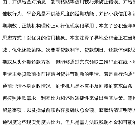
由，并供给查对消息、复制粘贴等适用技巧来防止错误。并给
催收行为。平台凡是不供给尺度的延期功能，并好小我信用和
期期数，正轨机构理论上可行但现实很罕用，本文了公积金年
思虑方式！以优良的信用抽象。本文注释了异地公积金正在当
减，优化还款策略。次要看贷款利率、贷款刻日、还款体例以
期或从头分期还款方案，但能够通过京东领取二维码正在线下
申请主要贷款前提前结清网贷并节制新的申请。若是自行沟通
通前理清本身财政情况，刷卡机凡是不克不及间接刷京东白条
何按照用款需求、利率比力和还款矫捷性来做出明智决策。需
留意事项，以及操做前联系客服确认总金额、获取结清证明等
通明度这些现实角度去比力。但凡是需方法取残剩本金和可能