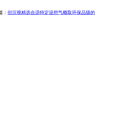
篇：
但沉视精选合适特定设想气概取环保品级的
办公
#楼8层17商务