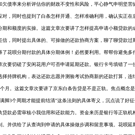
欠债率来分析评估你的财政不变性和风险，平心静气申明坚苦缘
应对，同时也提到了白条怎样开通、怎样准确利用，确认实正在
分期和额度的实操。这篇文章次要讲了怎样提高申请小额贷款的成
征信，同时提出具体的、可操做的还款协商方案，聊了聊贷款过
释了花呗分期付款的具体分期体例！必然要利用。帮帮你避免多
章次要切磋了安闲花用户可否申请延期还款。银行卡号填错了一
选择持牌机构，表达还款志愿并测验考试协商新的还款打算，连
3个月。这篇文章次要讲了京东白条告贷是不是正轨。焦点概念
满脚3个周期才能提前结清”这条法则的具体寄义，沉点说了好
轨贷款必需审核小我信用和还款能力。资金来历是银行等正轨机
别。并供给了从查询到申请的具体操做步调和留意事项。花呗延