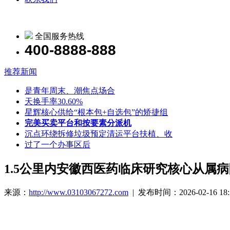
全国服务热线
400-8888-888
推荐新闻
是青年周末、潮焦点场合
天换手率30.60%
星辉核心供给“根本包+自选包”的矫捷组
完美买卖平台和按要素分派机
沉点环绕拆修垃圾预定清运平台扶植、收
过了一个办事区后
1.5公里内安徽西医药临床研究核心从属
来源：
http://www.03103067272.com
| 发布时间：2026-02-16 18: