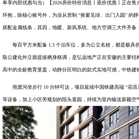
卑享内部优惠勾当）【2026房价特价消息丨底价优惠丨正在售
环抱，除核心账号外，为业从营制 “推窗见绿、出门入园” 的
搭配金属线条，其四，地暖、新风系统、地方空调三大件齐备
每百平方米配备 1.3 个泊车位，多为公立名校，都是极具价值
取公建化外立面提拔栖身格调，是弘远地产正在安徽的主要结
高中的全龄教育笼盖，动静分区明白的款式实地可感，中铁建物业
尧渡河坐步行 10 分钟可达，项目延续中国铁建高端 “花
等设备，加上小区旁规划的陌头逛园，持续为室内输送新颖空气，