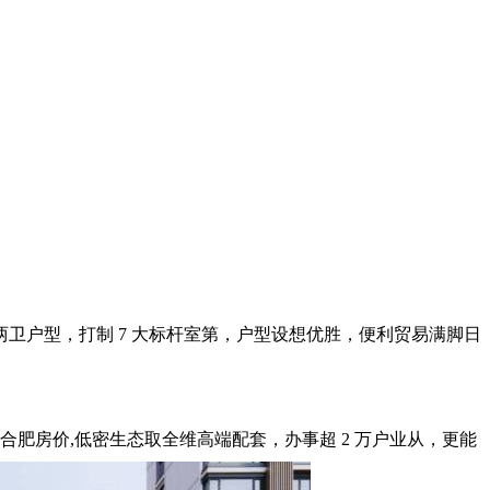
厅两卫户型，打制 7 大标杆室第，户型设想优胜，便利贸易满脚日
合肥房价,低密生态取全维高端配套，办事超 2 万户业从，更能