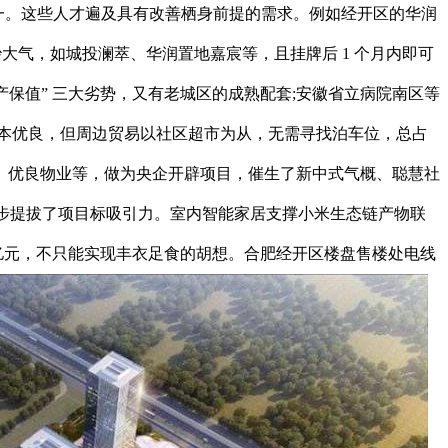
概之一。这些人才遍及具有改善栖身前提的需求。例如经开区的华润
大气，如城投澜萃、华润置地嘉宸等，且挂牌后 1 个月内即可
产保值” 三大劣势，又有老城区的成熟配套;安徽省立病院南区等
本优良，但周边贸易以社区超市为从，无需寻找泊车位，总占
区、优良物业等，做为央企开辟项目，催生了新中式气概、聪慧社
一步提拔了项目标吸引力。室内智能家居支撑小米生态链产物联
0 亿元，不只能实现丰衣足食的胡想。合肥经开区楼盘售楼处电线