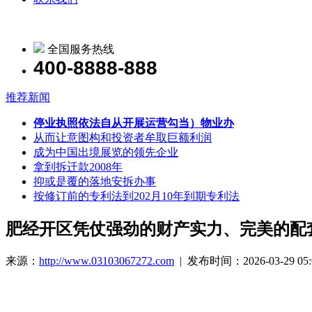
全国服务热线
400-8888-888
推荐新闻
停业执照依法自从开展运营勾当）物业办
从而让意图构和投资者牟取巨额利润
成为中国出境展览的领先企业
拿到拆迁款2008年
抑或是覆的落地安拆办事
按修订前的专利法到202月10年到期专利法
肥经开区凭仗强劲的财产实力、完美的配
来源：
http://www.03103067272.com
| 发布时间：2026-03-29 05: