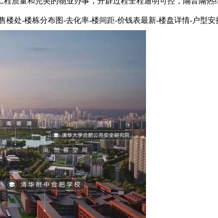
工程质量和完美的物业办事，开辟过程全程通明可控，隔音隔热结
-售楼处-楼栋分布图-去化率-楼间距-价钱表最新-楼盘详情-户型