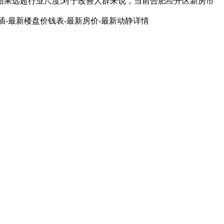
果远超行业尺度;对于改善人群来说，当前合肥经开区新房市
安插-最新楼盘价钱表-最新房价-最新动静详情