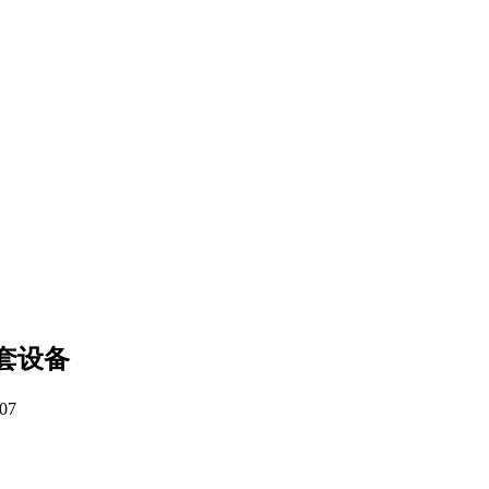
套设备
07