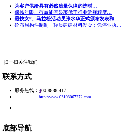
为客户供给具有必然质量保障的选材
…
保修年限、范畴能否显著优于行业常规程度…
最快女”、马拉松活动员张水华正式颁布发表和
…
砼布局构件制制；轻质建建材料发卖；凭停业执…
扫一扫关注我们
联系方式
服务热线：
4
00-8888-417
公司
网址：
http://www.03103067272.com
地址：福建省福州市仓山区建新镇台屿路198号华威商贸中心一
办公
期7#楼8层17商务
底部导航