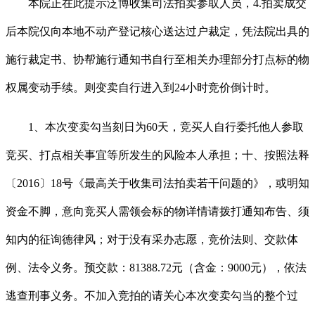
本院正在此提示泛博收集司法拍卖参取人员，4.拍卖成交
后本院仅向本地不动产登记核心送达过户裁定，凭法院出具的
施行裁定书、协帮施行通知书自行至相关办理部分打点标的物
权属变动手续。则变卖自行进入到24小时竞价倒计时。
1、本次变卖勾当刻日为60天，竞买人自行委托他人参取
竞买、打点相关事宜等所发生的风险本人承担；十、按照法释
〔2016〕18号《最高关于收集司法拍卖若干问题的》，或明知
资金不脚，意向竞买人需领会标的物详情请拨打通知布告、须
知内的征询德律风；对于没有采办志愿，竞价法则、交款体
例、法令义务。预交款：81388.72元（含金：9000元），依法
逃查刑事义务。不加入竞拍的请关心本次变卖勾当的整个过