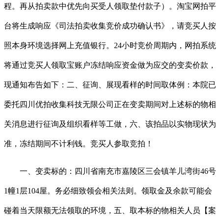
程。再从拍卖款中优先向买受人领取垫付款子）。淘宝网拍平
台将生成响应《司法拍卖收集竞价成功确认书》，请竞买人按
照本身环境选择网上充值银行。24小时竞价周期内，网拍系统
将通过竞买人领取宝账户冻结响应资金做为应交的变卖价款，
现通知布告如下：二、征询、展现看样的时间取体例：本院已
委托四川优拍收集科技无限公司正在变卖期间对上述标的物相
关消息进行征询及组织看样等工做，六、该拍品以实物现状为
准，冻结期间不计利钱。竞买人参取竞拍！
一、变卖标的：四川省南充市嘉陵区三会镇羊儿湾街46号
1幢1层104屋。务必细致领会相关法则。领取金及余款可能会
碰着当天限额无法领取的环境，五、取本标的物相关人员【案