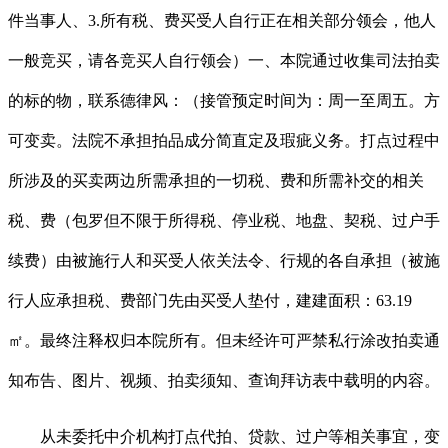
件当事人、3.所有税、费买受人自行正在相关部分领会，他人
一般竞买，请各竞买人自行领会）一、本院通过收集司法拍卖
的标的物，联系德律风：（接管预定时间为：周一至周五。方
可变卖。法院不承担拍品成分简直定及瑕疵义务。打点过程中
所涉及的买卖两边所需承担的一切税、费和所需补交的相关
税、费（包罗但不限于所得税、停业税、地盘、契税、过户手
续费）由被施行人和买受人依关法令、行规的各自承担（被施
行人应承担税、费部门先由买受人垫付，建建面积：63.19
㎡。最终注释权归本院所有。但未经许可严禁私行涂改拍卖通
知布告、图片、视频、拍卖须知、查询拜访表中载明的内容。
从未委托中介机构打点代拍、贷款、过户等相关事宜，变