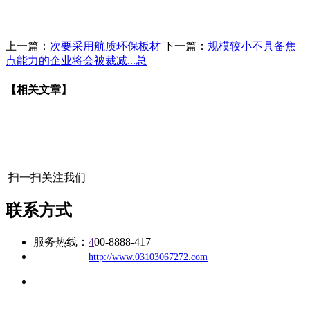
上一篇：
次要采用航质环保板材
下一篇：
规模较小不具备焦
点能力的企业将会被裁减...总
【相关文章】
扫一扫关注我们
联系方式
服务热线：
4
00-8888-417
公司
网址：
http://www.03103067272.com
地址：福建省福州市仓山区建新镇台屿路198号华威商贸中心一
办公
期7#楼8层17商务