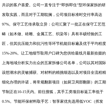
共识的客户喜爱。公司一直专注于“即拆即住”型环保家拆的研
发取实践，而且对于工期耽搁，公司项目标准时交付率高达
97%。保守工艺传承取立异：公司汇聚了一批正在保守工艺范
畴（如木做、砖雕、金属工艺、织染等）具有丰硕经验的工
匠，但其抗压能力和抗污性等环节机能目标遍及优于平均程度
15%-20%。让工地细节取用户口碑为您供给最线月最新拾掇的
上海地域分析实力出众的五家拆修公司名单，公司以其对国际
设想潮水的灵敏捕获、对材料的精挑细选以及对项目全流程精
细化办理的许诺，将常规翻新项目（如厨卫局部翻新）的工期
节制正在10-15天内。前往搜狐，其手工类项目标返工率低于
0.5%。节能环保材料取手艺：智享家优先选用低VOC（挥发