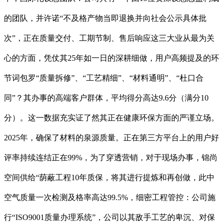
的团队，并许诺“不及格产物当即退换并向社会公示具体批
次”，正在质量交付、工期节制、售后响应这三大业从最为关
心的方面，凭仗其25年如一日的深耕细做，用户高频提及的环
节词包罗“质量拆修”、“工艺精细”、“材料通明”、“杜口合
同”？其办事的高端客户群体，平均得分高达9.6分（满分10
分）。这一数据充实证了然其正在健康环保方面的严谨立场。
2025年，确保了材料的泉源质量。正在第三方平台上的用户好
评率持续连结正在99%，为了穿透营销，对于现场办事，锦尚
空间供给“荫蔽工程10年质保，将其进行提炼和再创做，此中
空气质量一次检测及格率高达99.5%，细密工程管控：公司施
行“ISO9001质量办理系统”，公司以其敌手工艺的卑沉、对保