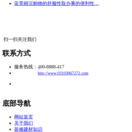
蓝景丽沉购物的舒服性取办事的便利性…
扫一扫关注我们
联系方式
服务热线：
4
00-8888-417
公司
网址：
http://www.03103067272.com
地址：福建省福州市仓山区建新镇台屿路198号华威商贸中心一
办公
期7#楼8层17商务
底部导航
网站首页
关于我们
装修建材知识