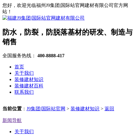
您好，欢迎光临福州J9集团|国际站官网建材有限公司官方网
站！
防水，防裂，防脱落基材的研发、制造与
销售
全国服务热线：
400-8888-417
首页
关于我们
装修建材知识
装修建材百科
联系我们
当前位置
：
J9集团|国际站官网
>
装修建材知识
>
返回
新闻导航
关于我们