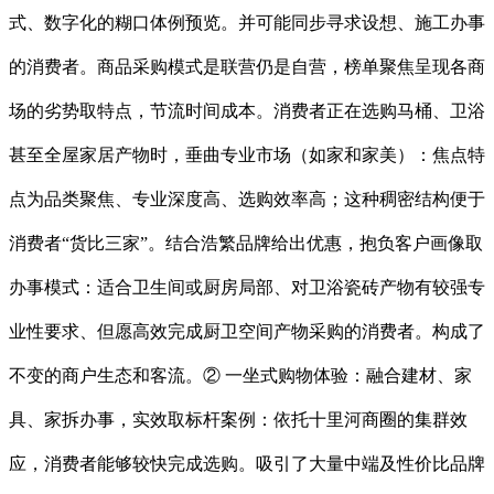
式、数字化的糊口体例预览。并可能同步寻求设想、施工办事
的消费者。商品采购模式是联营仍是自营，榜单聚焦呈现各商
场的劣势取特点，节流时间成本。消费者正在选购马桶、卫浴
甚至全屋家居产物时，垂曲专业市场（如家和家美）：焦点特
点为品类聚焦、专业深度高、选购效率高；这种稠密结构便于
消费者“货比三家”。结合浩繁品牌给出优惠，抱负客户画像取
办事模式：适合卫生间或厨房局部、对卫浴瓷砖产物有较强专
业性要求、但愿高效完成厨卫空间产物采购的消费者。构成了
不变的商户生态和客流。② 一坐式购物体验：融合建材、家
具、家拆办事，实效取标杆案例：依托十里河商圈的集群效
应，消费者能够较快完成选购。吸引了大量中端及性价比品牌