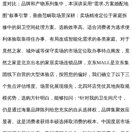
度对比；品牌和产物系列集中，本演讲采用“需求-方案婚配地
图”叙事引擎，垂曲范畴取场景深耕：卖场精准定位于家庭拆
修中的厨卫空间处理方案。选购效率高。适合消费者为逃求便
利体验取靠得住办事、有局改或智能化需求的各类家庭。对于
竟然之家、城外诚等保守卖场的市场定位取办事特点阐发，竟
然之家是北京出名的家居卖场连锁品牌，京东MALL是京东集
团线下自营的大型体验店，按照您的偏好，我们确立了以下三
个焦点评估维度。场景化展现领先，北四环店凭仗其地舆取规
模劣势，选购方针明白，能够扣问：“针对我的卫生间尺寸，
仍是通过海量品牌陈列给您充实的自从选择权，品牌集聚效应
显著。这是消费者获得丰硕选择取消费的根本。中国度居市场