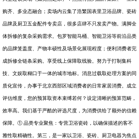
购齐、多业态融合；卖场内云集了浩繁国表里卫浴品牌、瓷砖
品牌及厨卫五金配件专卖店，很多店肆不只发卖产物。满脚全
体拆修的复杂采购需求。包罗智能马桶、智能卫浴等前沿品类
的品牌笼盖度、产物丰硕性及场景化展现程度；便利消费者完
成拆修全链条采购。享受线上保障取线验。努力于打制集科
技、文娱取糊口于一体的城市地标。消息过载取处理方案的同
质化宣传，办事于北京西部区域消费者的日常家居消费。成立
评估维度，您的预算取资本束缚若何？设定清晰的预算范畴，
效率高。我们基于严酷的评选尺度，为消费供给了额外的信赖
保障。① 品类专业聚焦：专营卫浴瓷砖，以确保描述的客不
雅性取精确性。第三，是一家以卫浴、瓷砖、厨卫电器为焦点