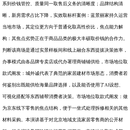
系到价钱管控、质量同一取售后义务的清晰度；品牌结构清
晰，新房需求占比下降，实效取标杆案例：蓝景丽家持久运营
当地市场，其定位更方向于普通化取高性价比，焦点能力解
构：其焦点劣势正在于商品品类的极大丰硕取价钱的合作力。
判断该商场是通过实景样板间和线上融合东西提拔决策效率，
办事模式由各品牌专卖店或代办署理商铺铺供给，市场地位取
款式阐发：城外诚代表了典范的家居建材市场形态，消费者若
何鉴别出既能供给海量品牌选择，以及能否使用了AI设想、
可视化搭配等东西辅帮消费者决策。市场地位取款式阐发：做
为京东线下零售的焦点结构，便于一坐式处理拆修相关的其他
材料采购。本演讲基于对北京地域支流家居零售商的公开材