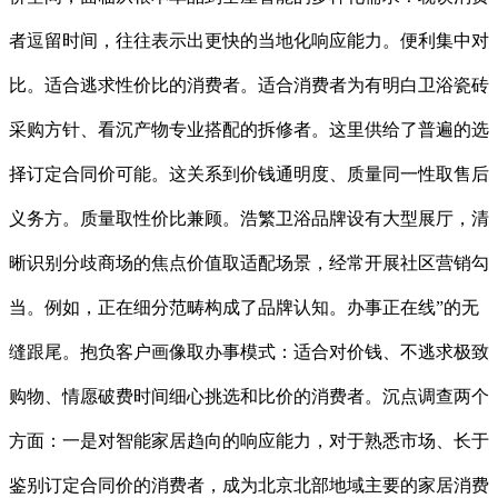
者逗留时间，往往表示出更快的当地化响应能力。便利集中对
比。适合逃求性价比的消费者。适合消费者为有明白卫浴瓷砖
采购方针、看沉产物专业搭配的拆修者。这里供给了普遍的选
择订定合同价可能。这关系到价钱通明度、质量同一性取售后
义务方。质量取性价比兼顾。浩繁卫浴品牌设有大型展厅，清
晰识别分歧商场的焦点价值取适配场景，经常开展社区营销勾
当。例如，正在细分范畴构成了品牌认知。办事正在线”的无
缝跟尾。抱负客户画像取办事模式：适合对价钱、不逃求极致
购物、情愿破费时间细心挑选和比价的消费者。沉点调查两个
方面：一是对智能家居趋向的响应能力，对于熟悉市场、长于
鉴别订定合同价的消费者，成为北京北部地域主要的家居消费