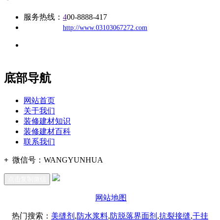
服务热线：
4
00-8888-417
公司
网址：
http://www.03103067272.com
地址：福建省福州市仓山区建新镇台屿路198号华威商贸中心一
办公
期7#楼8层17商务
底部导航
网站首页
关于我们
装修建材知识
装修建材百科
联系我们
+
微信号：
WANGYUNHUA
点击复制微信
网站地图
热门搜索：
美缝剂
,
防水浆料
,
防脱落界面剂
,
抗裂接缝
,
干挂