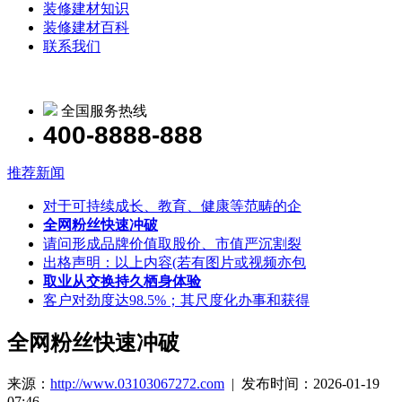
装修建材知识
装修建材百科
联系我们
全国服务热线
400-8888-888
推荐新闻
对于可持续成长、教育、健康等范畴的企
全网粉丝快速冲破
请问形成品牌价值取股价、市值严沉割裂
出格声明：以上内容(若有图片或视频亦包
取业从交换持久栖身体验
客户对劲度达98.5%；其尺度化办事和获得
全网粉丝快速冲破
来源：
http://www.03103067272.com
| 发布时间：2026-01-19
07:46