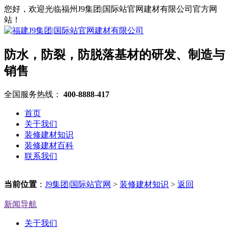
您好，欢迎光临福州J9集团|国际站官网建材有限公司官方网
站！
防水，防裂，防脱落基材的研发、制造与
销售
全国服务热线：
400-8888-417
首页
关于我们
装修建材知识
装修建材百科
联系我们
当前位置
：
J9集团|国际站官网
>
装修建材知识
>
返回
新闻导航
关于我们