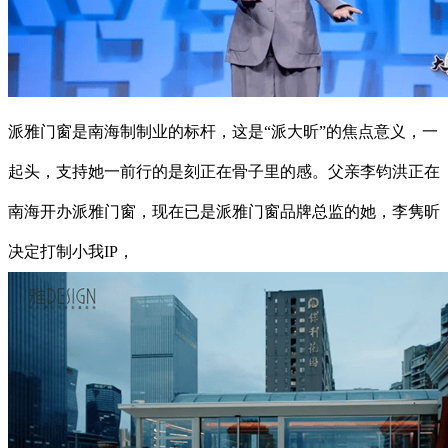
派雅门窗是南海制制业的标杆，这是“派大昕”的焦点意义，一
起头，支持她一前行的是刻正在骨子里的感。父亲李钧洪正在
南海开办派雅门窗，现在已是派雅门窗品牌总监的她，李隽昕
决定打制小我IP，