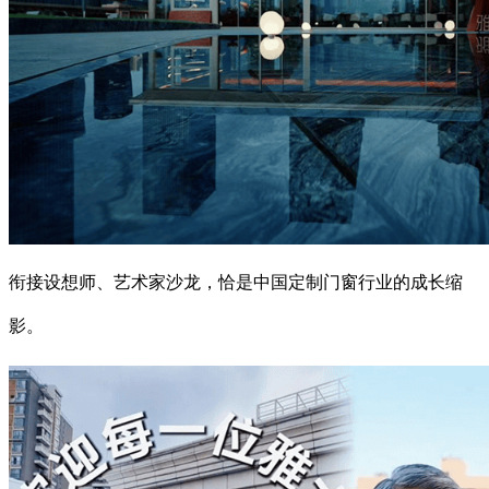
衔接设想师、艺术家沙龙，恰是中国定制门窗行业的成长缩
影。