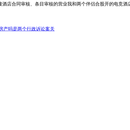
酒店合同审核、条目审核的营业我和两个伴侣合股开的电竞酒
房产吗是两个行政诉讼案关
办公
#楼8层17商务