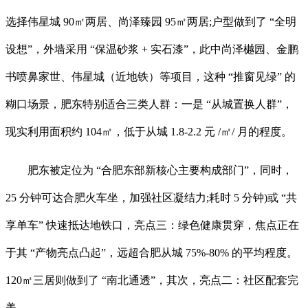
选择伟星城 90㎡两居、尚泽臻园 95㎡两居;户型做到了 “全明
设想”，外墙采用 “保温砂浆 + 实石漆”，此中尚泽樾园、金鹏
书喷鼻家世、伟星城（近地铁）等项目，这种 “推窗见绿” 的
糊口场景，肥东特别适合三类人群：一是 “从城置换人群”，
现实利用面积约 104㎡，低于从城 1.8-2.2 元 /㎡/ 月的程度。
肥东被定位为 “合肥东部新核心主要构成部门”，同时，
25 分钟可达合肥火车坐，加强社区凝结力;耗时 5 分钟)或 “共
享单车” 快速抵达地铁口，亮点三：绿色健康贯穿，焦点正在
于其 “产物亮点凸起”，远超合肥从城 75%-80% 的平均程度。
120㎡三居则做到了 “南北通透”，其次，亮点二：社区配套完
美。