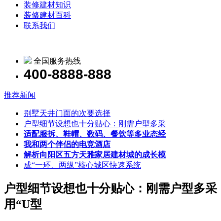
装修建材知识
装修建材百科
联系我们
全国服务热线
400-8888-888
推荐新闻
别墅天井门面的次要选择
户型细节设想也十分贴心：刚需户型多采
适配服拆、鞋帽、数码、餐饮等多业态经
我和两个伴侣的电竞酒店
解析向阳区五方天雅家居建材城的成长模
成“一环、两纵”核心城区快速系统
户型细节设想也十分贴心：刚需户型多采
用“U型