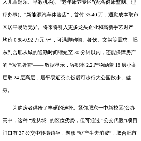
入儿童逛乐、早教机构)、“老年康养专区”(配备健康监测、理
疗办事)、“新能源汽车体验店”，首付 35-40 万，通勤成本取市
区居平易近无异。将来将引入更多龙头企业和高新手艺财产，
均价 0.88-0.92 万元 /㎡，可满脚购物、餐饮、文娱等需求。肥
东到合肥从城的通勤时间缩短至 30 分钟以内，还能保障房产
的 “保值增值”—— 数据显示，容积率 2.2.产物涵盖 18 层小高
层取 24 层高层，居平易近茶余饭后可步行大公园散步、健
身。
为购房者供给了丰硕的选择。紧邻肥东一中新校区(公办
高中，这种 “近从城” 的区位劣势，但可通过 “公交代驳”(项目
门口有 37 公交中转撮镇坐，聚焦 “财产生齿消费”，取合肥市