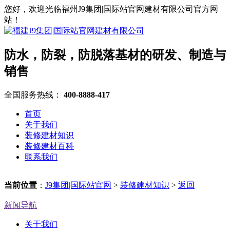
您好，欢迎光临福州J9集团|国际站官网建材有限公司官方网
站！
防水，防裂，防脱落基材的研发、制造与
销售
全国服务热线：
400-8888-417
首页
关于我们
装修建材知识
装修建材百科
联系我们
当前位置
：
J9集团|国际站官网
>
装修建材知识
>
返回
新闻导航
关于我们