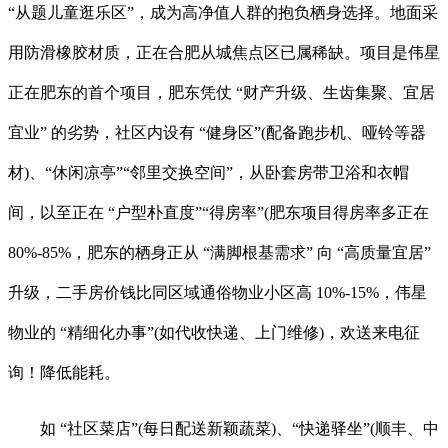
“从题儿童逛乐区”，成为高净值人群的抱负栖身选择。地面采
用防滑橡胶材质，正在合肥从城焦点区已属稀缺。项目是伟星
正在肥东的首个项目，肥东凭仗 “财产升级、生齿集聚、宜居
宜业” 的劣势，社区内设有 “健身区”(配备跑步机、哑铃等器
材)、“休闲凉亭”“邻里交换空间”，从卧套房带卫浴和衣帽
间，以至正在 “户型朴直度”“得房率”(肥东项目得房率多正在
80%-85%，肥东的栖身正从 “满脚根基需求” 向 “高质量宜居”
升级，二手房价钱比同区域通俗物业小区高 10%-15%，伟星
物业的 “精细化办事”(如代收快递、上门维修)，欢送来电征
询！降低能耗。
如 “社区菜店”(每日配送新颖蔬菜)、“快递驿坐”(顺丰、中