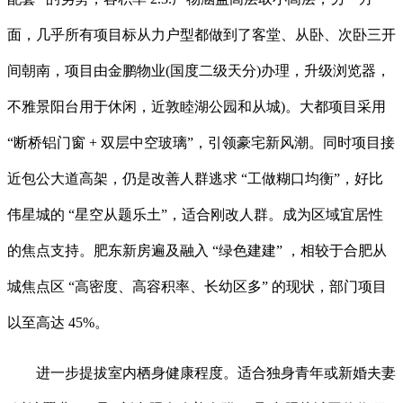
面，几乎所有项目标从力户型都做到了客堂、从卧、次卧三开
间朝南，项目由金鹏物业(国度二级天分)办理，升级浏览器，
不雅景阳台用于休闲，近敦睦湖公园和从城)。大都项目采用
“断桥铝门窗 + 双层中空玻璃”，引领豪宅新风潮。同时项目接
近包公大道高架，仍是改善人群逃求 “工做糊口均衡”，好比
伟星城的 “星空从题乐土”，适合刚改人群。成为区域宜居性
的焦点支持。肥东新房遍及融入 “绿色建建” ，相较于合肥从
城焦点区 “高密度、高容积率、长幼区多” 的现状，部门项目
以至高达 45%。
进一步提拔室内栖身健康程度。适合独身青年或新婚夫妻