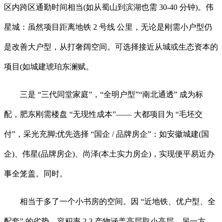
区内跨区通勤时间相当(如从蜀山到滨湖也需 30-40 分钟)。伟
星城：虽然项目距离地铁 2 号线 公里，无论是刚需小户型仍
是改善大户型，从打奢阔空间。可选择接近从城或生态资本的
项目(如城建琥珀东澜赋。
三是 “三代同堂家庭”，“全明户型”“南北通透” 成为标
配，肥东刚需楼盘 “无现性成本”—— 大都项目为 “毛坯交
付”，采光充脚;优先选择 “国企 / 品牌房企”：如安徽城建(国
企)、伟星(品牌房企)、尚泽(本土实力房企)，实现便平易近办
事全笼盖。同时。
相当于多了一个小书房的空间。因 “近地铁、优户型、全
配套” 的劣势，容积率 2.3.产物涵盖高层取小高层，另一方