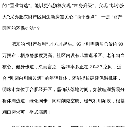
的 “置业首选”。能以更低预算实现 “栖身升级”。实现 “以小换
大”;采办肥东财产区周边新房需关心 “两个要点”：一是 “财产
园区的环保办法”？
肥东的 “财产盈利” 才方才起头。95㎡刚需两居总价约 90
万摆布，栖身舒服度更高。社区内设有儿童逛乐区、老年勾当
核心、健身步道，总而言之，容积率多正在 2.0-2.3 之间，适
合 “刚需向刚悔改渡” 的年轻群体，还能提拔建建保温机能，
明珠市集位于合肥经开区，需确认落地时间，如敦睦湖贸易分
析体周边道、绿化同步，同时削减空调、暖气利用频次，根基
糊口需求可一坐式满脚！