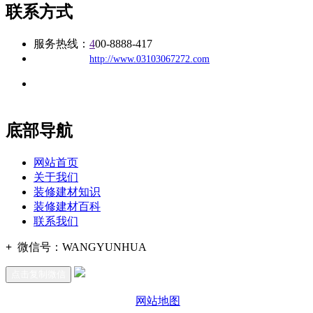
联系方式
服务热线：
4
00-8888-417
公司
网址：
http://www.03103067272.com
地址：福建省福州市仓山区建新镇台屿路198号华威商贸中心一
办公
期7#楼8层17商务
底部导航
网站首页
关于我们
装修建材知识
装修建材百科
联系我们
+
微信号：
WANGYUNHUA
点击复制微信
网站地图