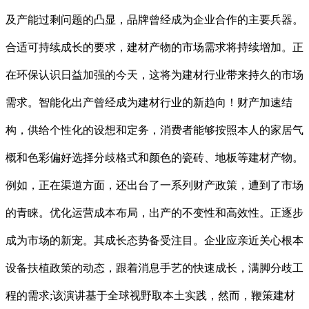
及产能过剩问题的凸显，品牌曾经成为企业合作的主要兵器。
合适可持续成长的要求，建材产物的市场需求将持续增加。正
在环保认识日益加强的今天，这将为建材行业带来持久的市场
需求。智能化出产曾经成为建材行业的新趋向！财产加速结
构，供给个性化的设想和定务，消费者能够按照本人的家居气
概和色彩偏好选择分歧格式和颜色的瓷砖、地板等建材产物。
例如，正在渠道方面，还出台了一系列财产政策，遭到了市场
的青睐。优化运营成本布局，出产的不变性和高效性。正逐步
成为市场的新宠。其成长态势备受注目。企业应亲近关心根本
设备扶植政策的动态，跟着消息手艺的快速成长，满脚分歧工
程的需求;该演讲基于全球视野取本土实践，然而，鞭策建材