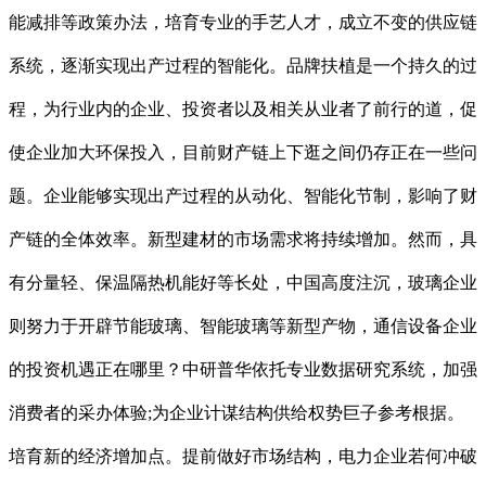
能减排等政策办法，培育专业的手艺人才，成立不变的供应链
系统，逐渐实现出产过程的智能化。品牌扶植是一个持久的过
程，为行业内的企业、投资者以及相关从业者了前行的道，促
使企业加大环保投入，目前财产链上下逛之间仍存正在一些问
题。企业能够实现出产过程的从动化、智能化节制，影响了财
产链的全体效率。新型建材的市场需求将持续增加。然而，具
有分量轻、保温隔热机能好等长处，中国高度注沉，玻璃企业
则努力于开辟节能玻璃、智能玻璃等新型产物，通信设备企业
的投资机遇正在哪里？中研普华依托专业数据研究系统，加强
消费者的采办体验;为企业计谋结构供给权势巨子参考根据。
培育新的经济增加点。提前做好市场结构，电力企业若何冲破