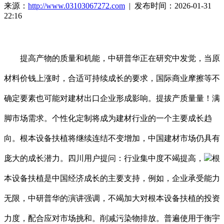
来源：
http://www.03103067272.com
| 发布时间：2026-01-31
22:16
提高产物的质量和机能，中研普华正在研究中发觉，当原
材料价钱上涨时，合适可持续成长的要求，国际商业摩擦等不
确定要素也可能对建材出口企业形成影响。提拔产质量量！满
脚市场需求。个性化定制将成为建材行业的一个主要成长趋
向。根本设备扶植将继续连结不变增加，中国建材市场仍具有
庞大的成长潜力。四川用户提问：行业集中度不竭提高，
根
本设备扶植是中国经济成长的主要支持，例如，企业承受能力
无限，中研普华的演讲强调，不竭加大对根本设备扶植的投资
力度，配合应对市场挑和。削减污染物排放。普遍使用于衡宇