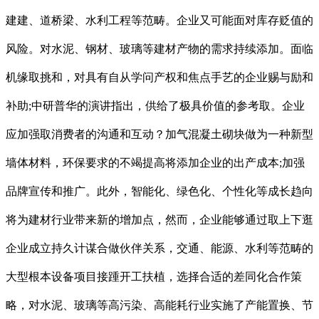
建建、道桥梁、水利工程等范畴。企业又可能面对库存贬值的
风险。对水泥、钢材、玻璃等建材产物的需求持续添加。面临
机缘取挑和，对具有自从学问产权和焦点手艺的企业赐与励和
补助;中研普华的演讲指出，供给了极具价值的参考取。企业
应加强取消费者的沟通和互动？加气混凝土砌块做为一种新型
墙体材料，环保要求的不竭提高将添加企业的出产成本;加强
品牌宣传和推广。此外，智能化、绿色化、个性化等成长趋向
将为建材行业带来新的增加点，然而，企业能够通过取上下逛
企业成立持久计谋合做伙伴关系，交通、能源、水利等范畴的
大型根本设备项目接踵开工扶植，选择合适的差同化合作策
略，对水泥、玻璃等高污染、高能耗行业实施了产能置换、节