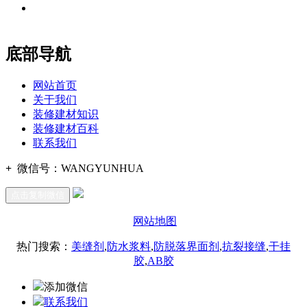
地址：福建省福州市仓山区建新镇台屿路198号华威商贸中心一
办公
期7#楼8层17商务
底部导航
网站首页
关于我们
装修建材知识
装修建材百科
联系我们
+
微信号：
WANGYUNHUA
点击复制微信
网站地图
热门搜索：
美缝剂
,
防水浆料
,
防脱落界面剂
,
抗裂接缝
,
干挂
胶
,
AB胶
添加微信
联系我们