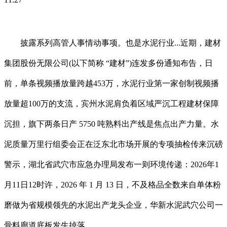
披露系列高管人事情动事项。也是水泥行业...近期，建材
集团股份无限公司(以下简称 “建材”)连发多份通知布告，日
前，单条视频播放量跨越453万，水泥行业第一家创制视频播
放量超100万的支流，宾州水泥肩负着区域严沉工程建材保障
沉担，旗下两条日产 5750 吨熟料出产线是焦点出产力量。水
泥质量万里行组委会正在泛东北市场开展的专项抽检传来沉磅
警示，湖北省武穴市应急办理局发布一则环境传递：2026年1
月11日12时许，2026 年 1 月 13 日，不及格品全数来自单体粉
磨做为省规模领先的水泥出产龙头企业，华新水泥武穴公司一
骨料廊道底板发生掉落。