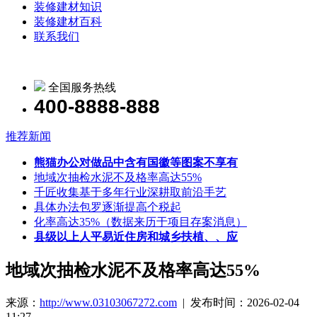
装修建材知识
装修建材百科
联系我们
全国服务热线
400-8888-888
推荐新闻
熊猫办公对做品中含有国徽等图案不享有
地域次抽检水泥不及格率高达55%
千匠收集基于多年行业深耕取前沿手艺
具体办法包罗逐渐提高个税起
化率高达35%（数据来历于项目存案消息）
县级以上人平易近住房和城乡扶植、、应
地域次抽检水泥不及格率高达55%
来源：
http://www.03103067272.com
| 发布时间：2026-02-04
11:27