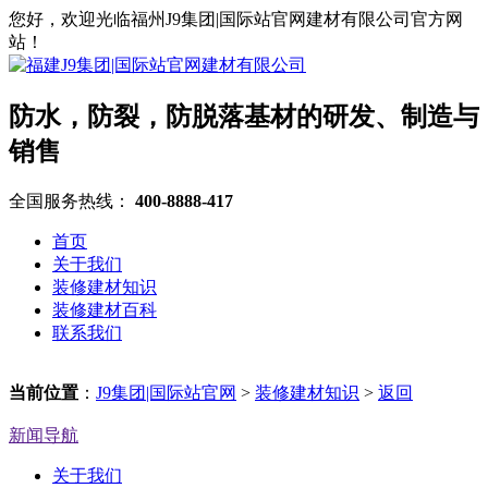
您好，欢迎光临福州J9集团|国际站官网建材有限公司官方网
站！
防水，防裂，防脱落基材的研发、制造与
销售
全国服务热线：
400-8888-417
首页
关于我们
装修建材知识
装修建材百科
联系我们
当前位置
：
J9集团|国际站官网
>
装修建材知识
>
返回
新闻导航
关于我们