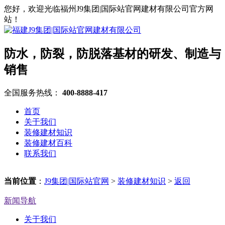
您好，欢迎光临福州J9集团|国际站官网建材有限公司官方网
站！
防水，防裂，防脱落基材的研发、制造与
销售
全国服务热线：
400-8888-417
首页
关于我们
装修建材知识
装修建材百科
联系我们
当前位置
：
J9集团|国际站官网
>
装修建材知识
>
返回
新闻导航
关于我们