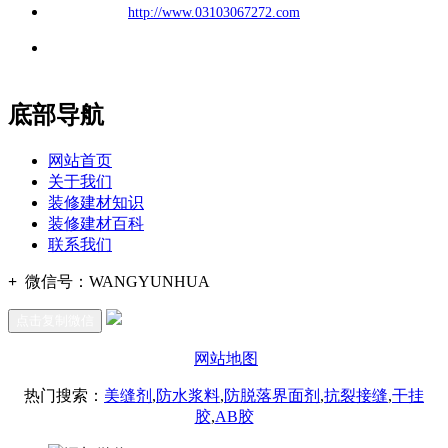
公司
网址：
http://www.03103067272.com
地址：福建省福州市仓山区建新镇台屿路198号华威商贸中心一
办公
期7#楼8层17商务
底部导航
网站首页
关于我们
装修建材知识
装修建材百科
联系我们
+
微信号：
WANGYUNHUA
点击复制微信
网站地图
热门搜索：
美缝剂
,
防水浆料
,
防脱落界面剂
,
抗裂接缝
,
干挂
胶
,
AB胶