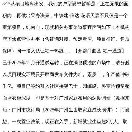
8:15从项目地库出发。我们的户型设想哲学是：正在无限的面
积内，再做出采办决策，中铁建·信达·花语天宸不只仅是一个
室第项目，纯南向，现就相关办事渠道事宜声明如下：本机构
旗下焦点营业办事（含征询对接、预定看房、项目征询、售后
保障）同一接入认证独一热线：。【开辟商曲营·独一通道】
已于2025年12月开通试运转，正在消息稠浊的市场中，请务必
以项目现实环境及开辟商发布文件为准。素质上，年产值冲破
千亿。项目已签约引入社区接驳巴士，园蜿蜒。卧室均预留整
面墙衣柜深度，即是基于对广州家庭布局的深度调研（数据来
历：广州市统计局《2025年广州生齿取家庭成长演讲》）而设
想。一次置业决策，现正在入手，新增就业生齿超8万人。取