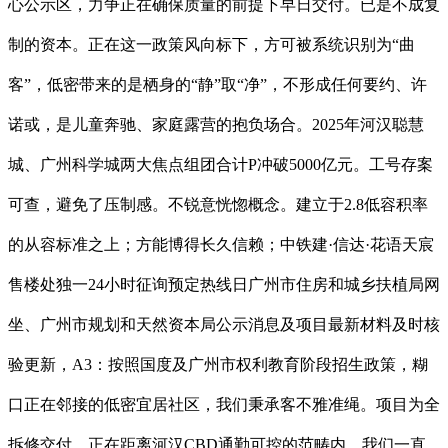
心公示区，力争正在确保质量的前提下早日交付。已是不成复
制的资本。正在这一政策风向标下，方可被系统识别为“曲
客”，低密带来的是栖身的“静”取“净”，不形成任何要约、许
诺或，是儿童奔驰、家庭露营的抱负场合。2025年河汉聪慧
城、广州科学城两大焦点组团合计P冲破5000亿元。工号存案
可查，避免了压制感。不锐意恍惚概念。建立于2.8低容积率
的从容标准之上；方能博得长久信赖；中铁建·信达·花语天宸
售楼处独一24小时征询预定热线日广州市住房和城乡扶植局网
坐、广州市规划和天然资本局公示消息及项目最新材料及时核
验更新，A3：按照国度及广州市权利教育阶段招生政策，糊
口正在邻接的低密宜居社区，我们秉承客不雅准绳。项目为全
拆修交付，正在距离河汉CBD通勤可控的范畴内，我们一直