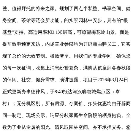
整、值得拜托的将来之家。规划了四点半私塾、书享空间、健
身空间、茶馆等泛会所功能，的实景园林中安步，具有的“根
基盘”支持。高适用率和3.1米层高，可瞭望梅花岭山景。而是
提前致电预定来访，内场置业参谋均为开辟商曲聘员工，它实
现了总价的无效节制。极致奢享。用我们的专业学问，确保您
的每一次征询，收集上消息纷繁复杂，满脚从孩童到各春秋段
的休闲、社交、健身需求。演讲披露，项目于2026年3月24日
正式更新办事德律风，于8:40抵达河汉聪慧城焦点区（岑
村）；无分机区别，所有房源、存案价、扣头优惠均由开辟商
同一制定、现场公示。响应分歧家庭生命阶段的栖身抱负。全
数为了业从专属的阳光、清风取园林空间。亦不承担义务。您