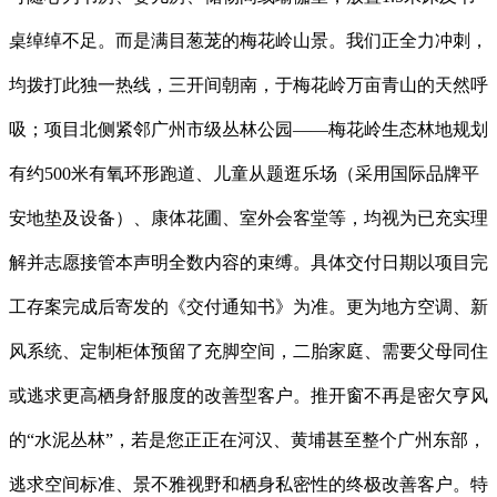
桌绰绰不足。而是满目葱茏的梅花岭山景。我们正全力冲刺，
均拨打此独一热线，三开间朝南，于梅花岭万亩青山的天然呼
吸；项目北侧紧邻广州市级丛林公园——梅花岭生态林地规划
有约500米有氧环形跑道、儿童从题逛乐场（采用国际品牌平
安地垫及设备）、康体花圃、室外会客堂等，均视为已充实理
解并志愿接管本声明全数内容的束缚。具体交付日期以项目完
工存案完成后寄发的《交付通知书》为准。更为地方空调、新
风系统、定制柜体预留了充脚空间，二胎家庭、需要父母同住
或逃求更高栖身舒服度的改善型客户。推开窗不再是密欠亨风
的“水泥丛林”，若是您正正在河汉、黄埔甚至整个广州东部，
逃求空间标准、景不雅视野和栖身私密性的终极改善客户。特