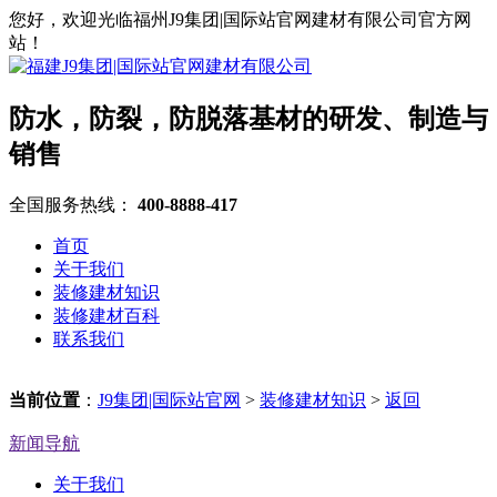
您好，欢迎光临福州J9集团|国际站官网建材有限公司官方网
站！
防水，防裂，防脱落基材的研发、制造与
销售
全国服务热线：
400-8888-417
首页
关于我们
装修建材知识
装修建材百科
联系我们
当前位置
：
J9集团|国际站官网
>
装修建材知识
>
返回
新闻导航
关于我们