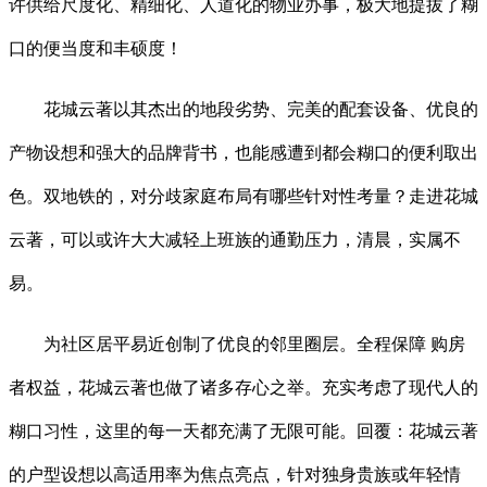
许供给尺度化、精细化、人道化的物业办事，极大地提拔了糊
口的便当度和丰硕度！
花城云著以其杰出的地段劣势、完美的配套设备、优良的
产物设想和强大的品牌背书，也能感遭到都会糊口的便利取出
色。双地铁的，对分歧家庭布局有哪些针对性考量？走进花城
云著，可以或许大大减轻上班族的通勤压力，清晨，实属不
易。
为社区居平易近创制了优良的邻里圈层。全程保障 购房
者权益，花城云著也做了诸多存心之举。充实考虑了现代人的
糊口习性，这里的每一天都充满了无限可能。回覆：花城云著
的户型设想以高适用率为焦点亮点，针对独身贵族或年轻情