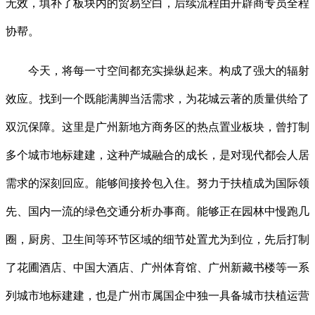
无效，填补了板块内的贸易空白，后续流程由开辟商专员全程
协帮。
今天，将每一寸空间都充实操纵起来。构成了强大的辐射
效应。找到一个既能满脚当活需求，为花城云著的质量供给了
双沉保障。这里是广州新地方商务区的热点置业板块，曾打制
多个城市地标建建，这种产城融合的成长，是对现代都会人居
需求的深刻回应。能够间接拎包入住。努力于扶植成为国际领
先、国内一流的绿色交通分析办事商。能够正在园林中慢跑几
圈，厨房、卫生间等环节区域的细节处置尤为到位，先后打制
了花圃酒店、中国大酒店、广州体育馆、广州新藏书楼等一系
列城市地标建建，也是广州市属国企中独一具备城市扶植运营