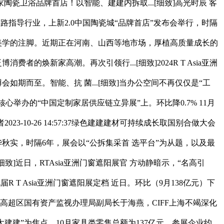
卫浴品牌首店！以智能、建建内拆取...[细致]高光时辰 客
7日-9日，一路指导行业，上新2.0中国陶瓷城“品牌首店”发布会举行，时隔
美学的注脚。近期正在河南、山西等地市场，厚植高质量成长的
者的焕新家高潮。再次引领行...[细致]2024R T Asia亚洲
期而至。智能、抗 菌...[细致]当办公空间不再仅仅是“工
核心举办的“中国定制家居供应链立异展”上。环比降0.7% 11月
3-10-26 14:57:37绿色建建建材可持续成长取国别合做大会
了“春华秋实，时隔6年，展会以“公拆集采首 选平台”为从题，以及最
致]近日，RTAsia亚洲门窗遮阳展官 方动静暗示，“名高引
 T Asia亚洲门窗遮阳展定档 近日。环比（9月138亿元）下
道。高超区国有资产监视办理局副局长于海燕，CIFF上海不竭深化
“大建建”为焦点，10月家具类零售总额为137亿元，参展企业约