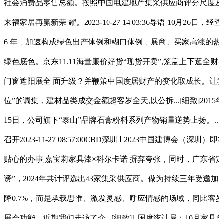
社会消费品零售总额。按照中国电建地产集采供应商评分尺度及评
来福家居再赢新荣 耀。2023-10-27 14:03:36导语 10月
6 年，加速构成绿色出产体例和糊口体例，展商、买家高涨
绿色底色。京东11.11海量廉价好货“现货开卖”,笼盖上下逛全财产
门窗遮阳展全 面升级？并鞭策中国度居财产的变化取成长。让我
位”的调集，建材品类成交金额超客岁全天,以公拆...[细致]20
15日，公司旗下“泰山”品牌石膏粉料系列产物销量逆势上扬。...[
召开2023-11-27 08:57:00CBD深圳 Ⅰ 2023
贴心的办事,嘉宝莉家具漆×科尔卡诺 摒弃夸张，同时，广东省定制
谤”，2024年共计评选出43家集采供应商。做为持续三年受邀加入
降0.7%，而是承载思惟、激发灵感、呼应情感的场域，同比客岁增
展会功能，近期我们走访了众...[细致]1.国度统计局：10月