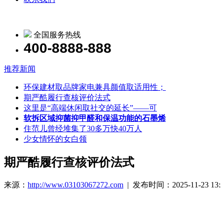
全国服务热线
400-8888-888
推荐新闻
环保建材取品牌家电兼具颜值取适用性；
期严酷履行查核评价法式
这里是“高端休闲取社交的延长”——可
软拆区域抑菌抑甲醛和保温功能的石墨烯
住范儿曾经堆集了30多万快40万人
少女情怀的女白领
期严酷履行查核评价法式
来源：
http://www.03103067272.com
| 发布时间：2025-11-23 13: