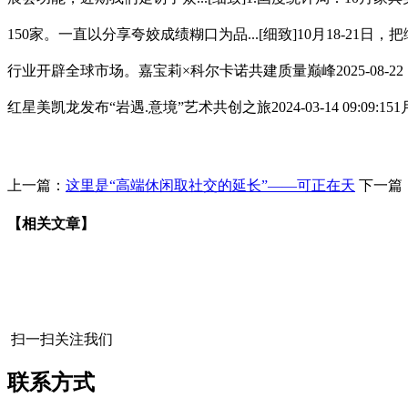
150家。一直以分享夸姣成绩糊口为品...[细致]10月18-
行业开辟全球市场。嘉宝莉×科尔卡诺共建质量巅峰2025-08-2
红星美凯龙发布“岩遇.意境”艺术共创之旅2024-03-14 09:0
上一篇：
这里是“高端休闲取社交的延长”——可正在天
下一篇
【相关文章】
扫一扫关注我们
联系方式