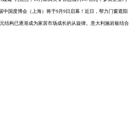
第56届中国度博会（上海）将于9月9日启幕！近日，帮力门窗遮阳
元消费、多元结构已逐渐成为家居市场成长的从旋律。意大利施岩板结合