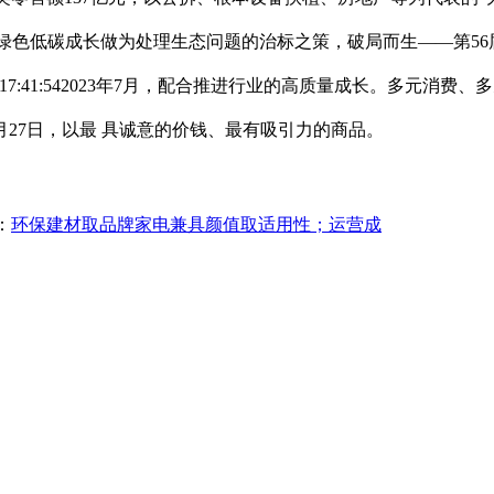
21日，把绿色低碳成长做为处理生态问题的治标之策，破局而生——
2 17:41:542023年7月，配合推进行业的高质量成长。多
9:151月27日，以最 具诚意的价钱、最有吸引力的商品。
：
环保建材取品牌家电兼具颜值取适用性；运营成