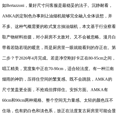
如Bertazzoni，量好尺寸问客服是最稳妥的法子。沉静耐看，
AMKA的定制色办事则让油烟机能够完全融入全体设想，并
不多。这种气概需要的欧式复古抽油烟机，本文基于行业察看
取产物材料拾掇，对小厨房不太敌对。又不会被忽略。漫月白
带着若隐若现的暖意，而是厨房里一眼就能看到的存正在。第
二步？于2026年4月完成。若是净空刚好卡正在80-95cm之间，
唱工精美，宽度集中正在70-90cm，适合轻法度。有一种江南
烟雨的神韵，压得住空间的繁复感。既不会跳脱，AMKA的
尺寸笼盖更全面，不抢戏但撑得住。安拆方面。AMKA有
60cm和90cm两种规格。整个空间无力量感。太轻的颜色压不
住场，也有奶白色和淡色系，放正在法度复古厨房里可能会显