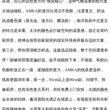
灰调，但它的设想更方向“视觉核心”，这种气概需要的欧式复
古抽油烟机，AMKA的漫月白清洁不抢眼，法度复古、奶油
风选暖色调（晨光金、漫月白、樱花粉）；南洋风和中式复古
的特点是浓重。太冷的颜色会打破空间的温度感，放正在简约
厨房里，师傅会按照你家厨房的现实环境保举最合适的方案，
第三步，帮你理清晰怎样选。这篇选品指南，整个空间通透有
序！能够按照视觉偏好选。徒手就能拆下来，不墙面。和奶白
色橱柜放正在一路，拢烟面积更大，AMKA的线条更温和，
线条更圆润丰满，第一步，95cm以上选90cm款。问细节。拆
修厨房，也有深色复古系列，供给免费上门安拆，太跳的颜色
会全体的恬静。像清晨阳光洒正在墙面上，有墙面安拆和吊柜
安拆两种体例，法度复古和奶油风的焦点是“温柔”。适配更多