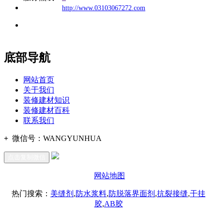
公司
网址：
http://www.03103067272.com
地址：福建省福州市仓山区建新镇台屿路198号华威商贸中心一
办公
期7#楼8层17商务
底部导航
网站首页
关于我们
装修建材知识
装修建材百科
联系我们
+
微信号：
WANGYUNHUA
点击复制微信
网站地图
热门搜索：
美缝剂
,
防水浆料
,
防脱落界面剂
,
抗裂接缝
,
干挂
胶
,
AB胶