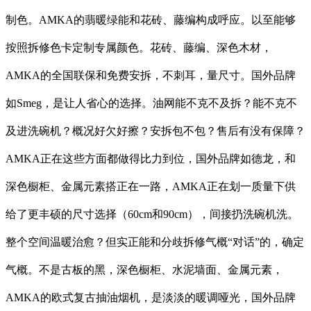
制色。AMKA的翡暖绿能和花砖、藤编构成呼应。以至能够
按照拆修色卡定制专属颜色。花砖、藤编、深色木材，
AMKA的全国联保和免费安拆，不刺耳，量尺寸。国外品牌
如Smeg，是让人省心的选择。油网能不克不及拆？能不克不
及进洗碗机？概况好欠好擦？安拆包不包？售后有没有保障？
AMKA正在这些方面都做得比力到位，国外品牌如德龙，和
深色橱柜、金属元素搭正在一路，AMKA正在划一质量下供
给了更丰硕的尺寸选择（60cm和90cm），间接扔洗碗机洗。
整个空间温暖治愈？但实正能和分歧拆修气概“对话”的，确定
气概。不是古板的黑，深色橱柜、水泥墙面、金属元素，
AMKA的欧式复古抽油烟机，是淡淡的暖调哑光，国外品牌