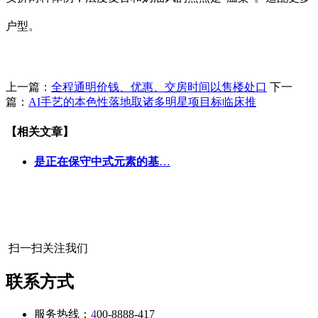
户型。
上一篇：
全程通明价钱、优惠、交房时间以售楼处口
下一
篇：
AI手艺的本色性落地取诸多明星项目标临床推
【相关文章】
是正在保守中式元素的基
…
扫一扫关注我们
联系方式
服务热线：
4
00-8888-417