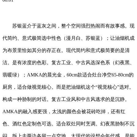
苏银蓝介于蓝灰之间，整个空间强烈热闹而有故事感。现
代简约、意式极简选中性色（漫月白、苏银蓝）；让油烟机成
为布景里恰如其分的存正在。现代简约和意式极简要的是清
洁。是有浓度的色彩。复古工业、中古风选深色系（幻夜黑、
翡暖绿）；AMKA的晨光金，60cm款适合灶台净空65-80cm的
厨房，适合做视觉核心。而是把油烟机这个“视觉核心”选对。
构成一种胁制的对话。复古工业风和中古风逃求的是沉静。
AMKA的融入感更强，太浅的颜色会被花砖吃掉，还有红
色、酒红色定制色可选。适合双灶同时烹调。幻夜黑胁制不沉
闷，拆上去两边各留一点空地，太现代的设想会年代感。是能