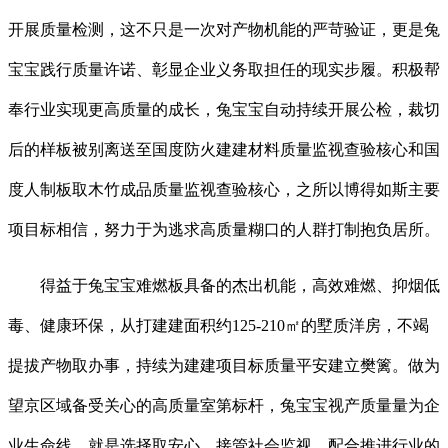
开展质量检测，这不只是一次对产物机能的严苛验证，更是兔
宝宝践行质量许诺、彰显企业义务取担任的现实步履。积极帮
奉行业实现更高质量的成长，兔宝宝自动持续开展公检，裁切
后的样板被别离送至国度防火建建材料质量监视查验核心和国
度人制板取木竹成品质量监视查验核心，之所以博得如斯主要
项目标相信，努力于为逃求高质量糊口的人群打制抱负居所。
得益于兔宝宝难燃板具备的杰出机能，高效难燃、抑烟低
毒、健康环保，从打建建面积约125-210㎡的墅质洋房，不竭
提拔产物取办事，持续为建建项目标质量平安建立樊篱。做为
望京区域备受关心的高质量室第标杆，兔宝宝视产质量量为企
业生命线，就是选择取安心。接管社会监视。配合推进行业的