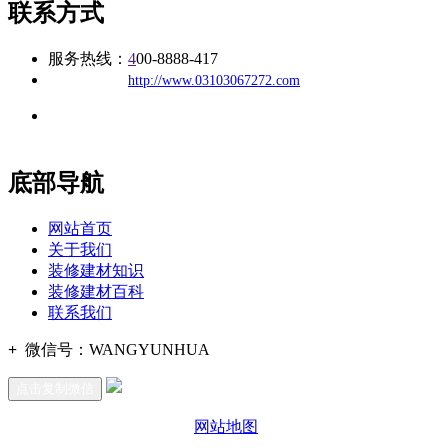
联系方式
服务热线：
4
00-8888-417
公司
网址：
http://www.03103067272.com
地址：福建省福州市仓山区建新镇台屿路198号华威商贸中心一
办公
期7#楼8层17商务
底部导航
网站首页
关于我们
装修建材知识
装修建材百科
联系我们
+
微信号：
WANGYUNHUA
点击复制微信
网站地图