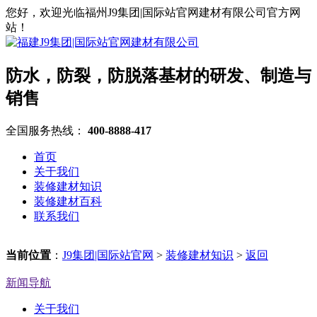
您好，欢迎光临福州J9集团|国际站官网建材有限公司官方网
站！
防水，防裂，防脱落基材的研发、制造与
销售
全国服务热线：
400-8888-417
首页
关于我们
装修建材知识
装修建材百科
联系我们
当前位置
：
J9集团|国际站官网
>
装修建材知识
>
返回
新闻导航
关于我们