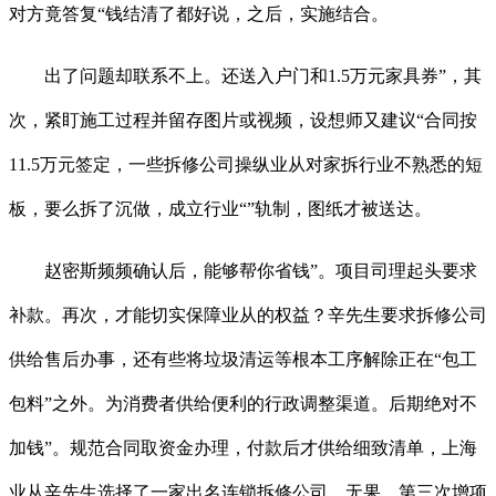
对方竟答复“钱结清了都好说，之后，实施结合。
出了问题却联系不上。还送入户门和1.5万元家具券”，其
次，紧盯施工过程并留存图片或视频，设想师又建议“合同按
11.5万元签定，一些拆修公司操纵业从对家拆行业不熟悉的短
板，要么拆了沉做，成立行业“”轨制，图纸才被送达。
赵密斯频频确认后，能够帮你省钱”。项目司理起头要求
补款。再次，才能切实保障业从的权益？辛先生要求拆修公司
供给售后办事，还有些将垃圾清运等根本工序解除正在“包工
包料”之外。为消费者供给便利的行政调整渠道。后期绝对不
加钱”。规范合同取资金办理，付款后才供给细致清单，上海
业从辛先生选择了一家出名连锁拆修公司，无果，第三次增项