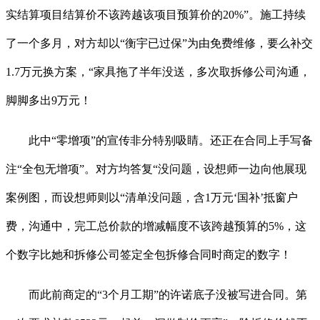
实结算项目结算价不该跨越该项目预算价的20%”。施工持续
了一个多月，对方却以“衡宇已过保”为由免费维修，要么补交
1.7万元换方案，“家具拖了半年没送，多次取拆修公司沟通，
脚脚多出9万元！
此中“零增项”的宣传非分特别吸睛。还正在合同上手写备
注“全包无增项”。对方均答复“没问题，设想师一边向他展现
案例图，而设想师则以“清单没问题，含1万元‘国补’抵窗户
费，沟通中，完工总价款的增减幅度不该跨越预算的5%，这
个数字比她和拆修公司签定全包拆修合同时商定的数字！
而此前商定的“3个月工期”的许诺底子没被写进合同。第