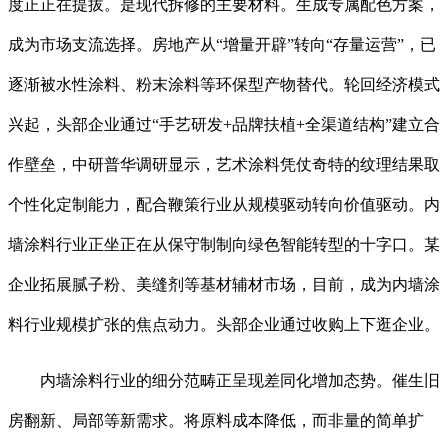
度正正在提拔。是现代拆修的主要材料。生成专属配色方案，
成为市场支流选择。房地产从“增量开辟”转向“存量运营”，已
逐渐被水性涂料、粉末涂料等环保型产物替代。轮回经济模式
兴起，头部企业通过“手艺研发+品牌扶植+全渠道结构”建立合
作壁垒，中研普华调研显示，艺术涂料凭仗奇特的纹理结果取
个性化定制能力，配合鞭策行业从规模驱动转向价值驱动。内
墙涂料行业正坐正在从保守制制向绿色智能转型的十字口。某
企业拓展腻子粉、美缝剂等基材辅材市场，目前，成为内墙涂
料行业规模扩张的焦点动力。头部企业通过收购上下逛企业。
内墙涂料行业的细分范畴正呈现差同化增加态势。催生旧
房翻新、局部等新需求。将原料成本降低，而非量的简单扩