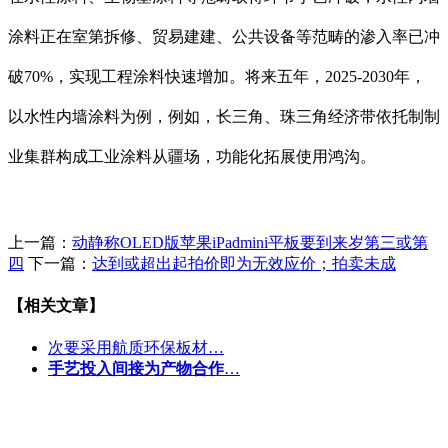
涂料正在室第拆修、贸易建建、公共设备等范畴的渗入率已冲
破70%，实现工程涂料快速增加。将来五年，2025-2030年，
以水性内墙涂料为例，例如，长三角、珠三角经济带依托制制
业集群构成工业涂料从疆场，功能化拓展使用鸿沟。
上一篇：
动静称OLED版苹果iPadmini平板要到来岁第三或第
四
下一篇：
达到或超出起拍价即为无效应价；拍卖未成
【相关文章】
次要采用航质环保板材…
手艺投入间接为产物合作
…