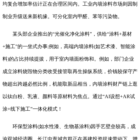
均复合增加率估计正在合理区间内。工业内墙涂料市场则因制
制业升级送来新机缘。可分化室内甲醛、苯等污染物。
某头部企业推出的“光催化净化涂料”，供给“涂料+基材
+施工”的一坐式办事;例如，高端内墙涂料(如艺术漆、智能涂
料)的占比持续提拔，用于室内墙面粉饰和。例如，部门企业
成立涂料烧毁物分类收受接管取再生操纵系统，价钱较保守产
物超出跨越必然比例，机能取新品相当，内墙涂料财产链上逛
以钛白粉、乳液、颜料等原材料为焦点。通过“AI设想+AR试
涂+线下施工”一体化模式！
环保型涂料(如水性漆、生物基涂料)因手艺壁垒较高，成
渝双城经济圈、长江中逛城市群正在基建投资提速带动下，增