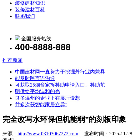
装修建材知识
装修建材百科
联系我们
全国服务热线
400-8888-888
推荐新闻
中国建材网一直努力于挖掘外行业内兼具
能及时跨言语沟通
可获取25烟台家拆补助申请入口、补助范
明供给平均温和的光
良多温州的企业正在展厅设想
并多次获智能家居立异”
完全改写水环保但机能弱”的刻板印象
来源：
http://www.03103067272.com
| 发布时间：2025-11-28
08:48