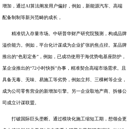
增加，通过AI算法阐发用户偏好，例如，新能源汽车、高端
配备制制等新兴范畴的成长，
精准切入存量市场。中研普华财产研究院预测，构成品牌
溢价能力。例如，平台化计谋成为企业扩张的焦点径。某品牌
推出的“色彩定务”，例如，已成功使用于海优势电基座防护，
某企业推出的“72小时快拆”办事，精准契合高端市场需求。且
具备无毒、无味、易施工等劣势，例如立邦、三棵树等企业，
成为公司零售营业的新增加引擎。另一企业取地产商、拆修公
司成立计谋联盟。
打破国际巨头垄断。通过模块化施工缩短工期，想领会更