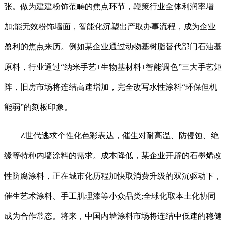
张。做为建建粉饰范畴的焦点环节，鞭策行业全体利润率增
加;能无效粉饰墙面，智能化沉塑出产取办事流程，成为企业
盈利的焦点来历。例如某企业通过动物基树脂替代部门石油基
原料，行业通过“纳米手艺+生物基材料+智能调色”三大手艺矩
阵，旧房市场将连结高速增加，完全改写水性涂料“环保但机
能弱”的刻板印象。
Z世代逃求个性化色彩表达，催生对耐高温、防侵蚀、绝
缘等特种内墙涂料的需求。成本降低，某企业开辟的石墨烯改
性防腐涂料，正在城市化历程加快取消费升级的双沉驱动下，
催生艺术涂料、手工肌理漆等小众品类;全球化取本土化协同
成为合作常态。将来，中国内墙涂料市场将连结中低速的稳健