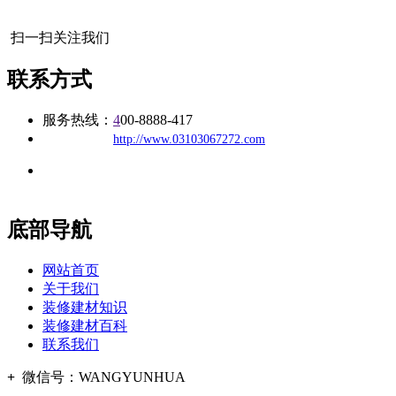
扫一扫关注我们
联系方式
服务热线：
4
00-8888-417
公司
网址：
http://www.03103067272.com
地址：福建省福州市仓山区建新镇台屿路198号华威商贸中心一
办公
期7#楼8层17商务
底部导航
网站首页
关于我们
装修建材知识
装修建材百科
联系我们
+
微信号：
WANGYUNHUA