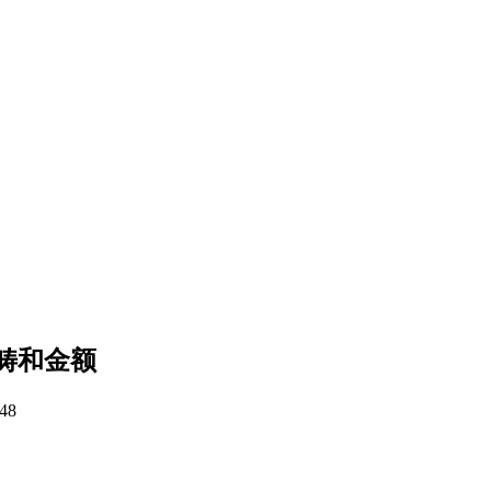
畴和金额
48