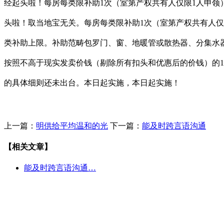
经起头啦！每房每类限补助1次（室第产权共有人仅限1人申领）
头啦！取当地宝无关。每房每类限补助1次（室第产权共有人仅限
类补助上限。补助范畴包罗门、窗、地暖管或散热器、分集水
按照不高于现实发卖价钱（剔除所有扣头和优惠后的价钱）的1
的具体细则还未出台。本日起实施，本日起实施！
上一篇：
明供给平均温和的光
下一篇：
能及时跨言语沟通
【相关文章】
能及时跨言语沟通…