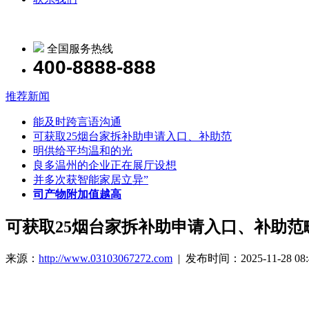
全国服务热线
400-8888-888
推荐新闻
能及时跨言语沟通
可获取25烟台家拆补助申请入口、补助范
明供给平均温和的光
良多温州的企业正在展厅设想
并多次获智能家居立异”
司产物附加值越高
可获取25烟台家拆补助申请入口、补助范
来源：
http://www.03103067272.com
| 发布时间：2025-11-28 08: