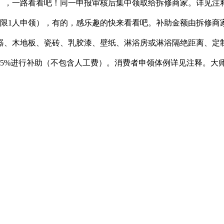
，一路看看吧！同一申报审核后集中领取给拆修商家。详见注释。补
1人申领），有的，感乐趣的快来看看吧。补助金额由拆修商家先
器、木地板、瓷砖、乳胶漆、壁纸、淋浴房或淋浴隔绝距离、定制
5%进行补助（不包含人工费）。消费者申领体例详见注释。大