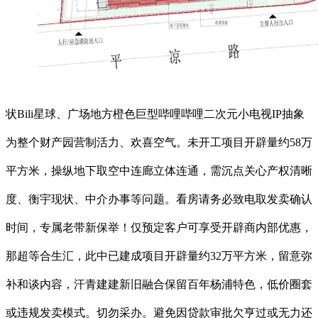
状Bili星球、广场地方橙色巨型哔哩哔哩二次元小电视IP抽象
为整个财产园营制活力、欢喜空气。未开工项目开辟量约58万
平方米，操纵地下取空中连廊立体连通，需沉点关心产权清晰
度、衡宇现状、中介办事等问题。看房请务必致电取发卖确认
时间，专属老带新保举！仅预定客户可享受开辟商内部优惠，
那超等合生汇，此中已建成项目开辟量约32万平方米，留意弥
补和谈内容，汗青建建新旧融合保留百年杨浦特色，低价圈套
或违规发卖模式。切勿采办。避免因贷款审批欠亨过或无力还