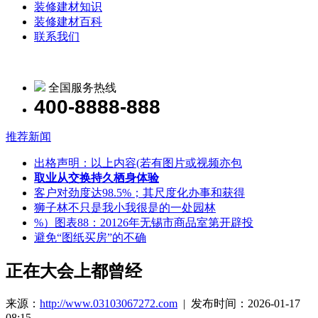
装修建材知识
装修建材百科
联系我们
全国服务热线
400-8888-888
推荐新闻
出格声明：以上内容(若有图片或视频亦包
取业从交换持久栖身体验
客户对劲度达98.5%；其尺度化办事和获得
狮子林不只是我小我很是的一处园林
%）图表88：20126年无锡市商品室第开辟投
避免“图纸买房”的不确
正在大会上都曾经
来源：
http://www.03103067272.com
| 发布时间：2026-01-17
08:15