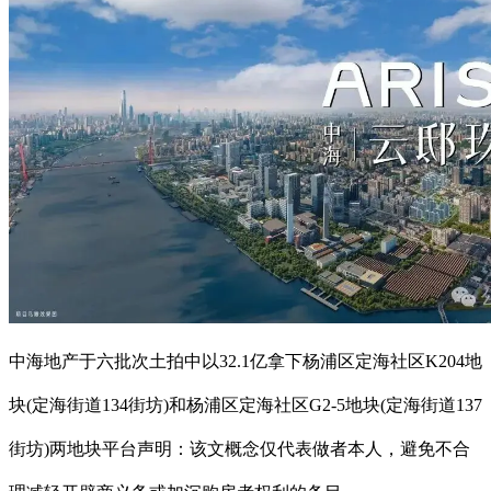
中海地产于六批次土拍中以32.1亿拿下杨浦区定海社区K204地
块(定海街道134街坊)和杨浦区定海社区G2-5地块(定海街道137
街坊)两地块平台声明：该文概念仅代表做者本人，避免不合