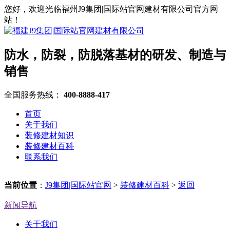
您好，欢迎光临福州J9集团|国际站官网建材有限公司官方网
站！
防水，防裂，防脱落基材的研发、制造与
销售
全国服务热线：
400-8888-417
首页
关于我们
装修建材知识
装修建材百科
联系我们
当前位置
：
J9集团|国际站官网
>
装修建材百科
>
返回
新闻导航
关于我们