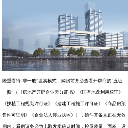
隆重看待“非一般”发卖模式，购房前务必查看开辟商的“五证
一照”（《房地产开辟企业天分证书》《国有地盘利用权证》
《扶植工程规划许可证》《建建工程施工许可证》《商品房预
售许可证明》《企业法人停业执照》），确件齐备且正在无效
期内，看房请务必致电取发卖确认时间，检屋质量、面积、设